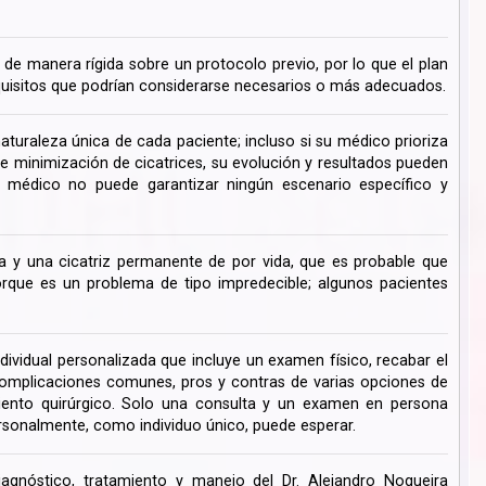
de manera rígida sobre un protocolo previo, por lo que el plan
uisitos que podrían considerarse necesarios o más adecuados.
turaleza única de cada paciente; incluso si su médico prioriza
de minimización de cicatrices, su evolución y resultados pueden
su médico no puede garantizar ningún escenario específico y
 y una cicatriz permanente de por vida, que es probable que
ue es un problema de tipo impredecible; algunos pacientes
dividual personalizada que incluye un examen físico, recabar el
s complicaciones comunes, pros y contras de varias opciones de
miento quirúrgico. Solo una consulta y un examen en persona
rsonalmente, como individuo único, puede esperar.
iagnóstico, tratamiento y manejo del Dr. Alejandro Nogueira