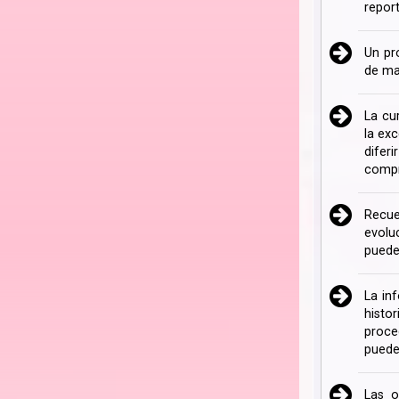
repor
Un pr
de ma
La cu
la ex
difer
compr
Recue
evolu
puede
La in
histo
proce
puede
Las o