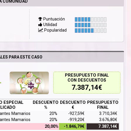
LA COMUNIDAD
Puntuación
Utilidad
Popularidad
LES PARA ESTE CASO
PRESUPUESTO FINAL
CON DESCUENTOS
7.387,14
€
 ESPECIAL
DESCUENTO
DESCUENTO
PRESUPUESTO
LICADO
%
€
FINAL
lantes Mamarios
20%
-927,59€
3.710,34€
lantes Mamarios
20%
-919,20€
3.676,80€
20,00%
-1.846,79€
7.387,14€