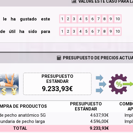
VALORE ESTE CASO PARA 
o le ha gustado este
1
2
3
4
5
6
7
8
9
10
de útil ha sido para
1
2
3
4
5
6
7
8
9
10
PRESUPUESTO DE PRECIOS ACTUA
PRESUPUESTO
ESTÁNDAR
9.233,93
€
PRESUPUESTO
COMBO
MPRA DE PRODUCTOS
ESTÁNDAR
AP
de pecho anatómico 5G
4.637,93€
Imp
cundaria de pecho larga
4.596,00€
Imp
TOTAL
9.233,93€