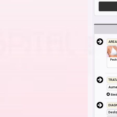
AREA
Pech
TRAT
Aume
Sin
DIAG
Desli