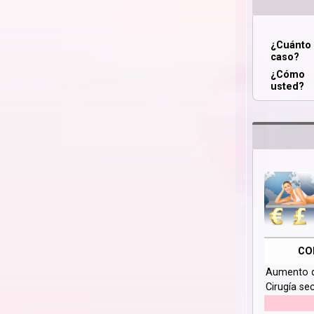
¿Cuánt
caso?
¿Cómo 
usted?
CO
Aumento 
Cirugía se