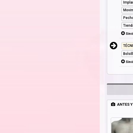
Impla
Movim
Pecho
Tiend
Sin
TÉCN
Bolsi
Sin
ANTES Y