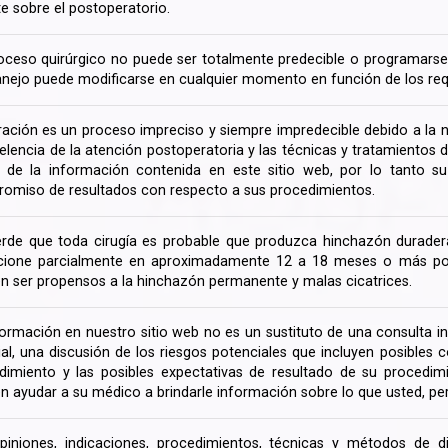
te sobre el postoperatorio.
oceso quirúrgico no puede ser totalmente predecible o programarse 
nejo puede modificarse en cualquier momento en función de los req
ración es un proceso impreciso y siempre impredecible debido a la na
celencia de la atención postoperatoria y las técnicas y tratamientos 
ir de la información contenida en este sitio web, por lo tanto 
omiso de resultados con respecto a sus procedimientos.
rde que toda cirugía es probable que produzca hinchazón duradera
cione parcialmente en aproximadamente 12 a 18 meses o más porq
n ser propensos a la hinchazón permanente y malas cicatrices.
formación en nuestro sitio web no es un sustituto de una consulta in
rial, una discusión de los riesgos potenciales que incluyen posible
dimiento y las posibles expectativas de resultado de su procedi
n ayudar a su médico a brindarle información sobre lo que usted, pe
piniones, indicaciones, procedimientos, técnicas y métodos de d