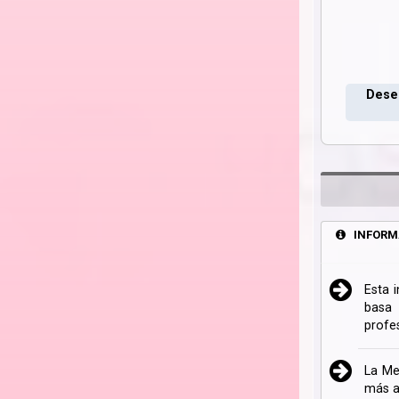
Deseo
INFORM
Esta 
basa 
profe
La Me
más a