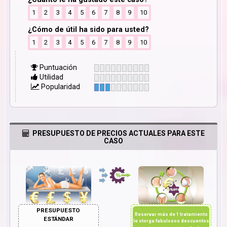
1
2
3
4
5
6
7
8
9
10
¿Cómo de útil ha sido para usted?
1
2
3
4
5
6
7
8
9
10
Puntuación
Utilidad
Popularidad
PRESUPUESTO DE PRECIOS ACTUALES PARA ESTE
CASO
PRESUPUESTO
Reservar más de 1 tratamiento
ESTÁNDAR
le otorga fabulosos descuentos