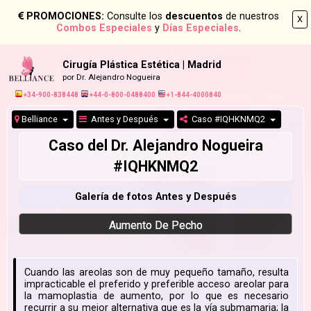
PROMOCIONES:
Consulte los
descuentos
de nuestros
X
Combos Especiales
y
Días Especiales
.
Cirugía Plástica Estética | Madrid
por Dr. Alejandro Nogueira
+34-900-838448
+44-0-800-0488400
+1-844-4000840
Belliance
Antes y Después
Caso #IQHKNMQ2
Caso del Dr. Alejandro Nogueira
#IQHKNMQ2
Galería de fotos Antes y Después
Aumento De Pecho
Cuando las areolas son de muy pequeño tamaño, resulta
impracticable el preferido y preferible acceso areolar para
la mamoplastia de aumento, por lo que es necesario
recurrir a su mejor alternativa que es la vía submamaria; la