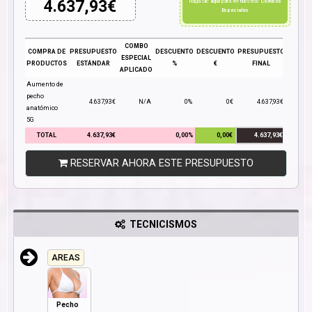
4.637,93
€
Haga clic
aquí
para ver nuestros
Combos
Especiales
COMBO
COMPRA DE
PRESUPUESTO
DESCUENTO
DESCUENTO
PRESUPUESTO
ESPECIAL
PRODUCTOS
ESTÁNDAR
%
€
FINAL
APLICADO
Aumento de
pecho
4.637,93€
N/A
0%
0€
4.637,93€
anatómico
5G
TOTAL
4.637,93€
0,00%
0,00€
4.637,93€
RESERVAR AHORA ESTE PRESUPUESTO
TECNICISMOS
AREAS
Pecho