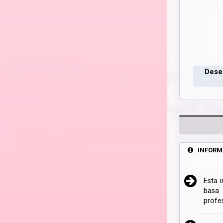
Deseo
INFORM
Esta 
basa 
profe