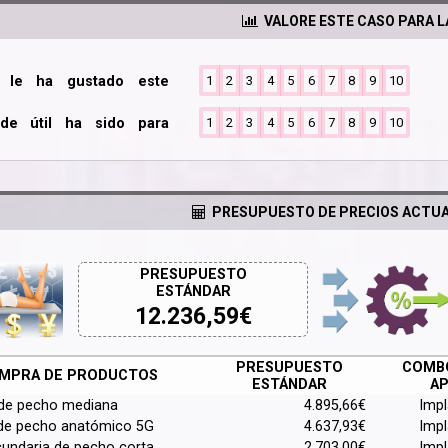
VALORE ESTE CASO PARA 
o le ha gustado este
1
2
3
4
5
6
7
8
9
10
de útil ha sido para
1
2
3
4
5
6
7
8
9
10
PRESUPUESTO DE PRECIOS ACTUA
PRESUPUESTO
ESTÁNDAR
12.236,59
€
PRESUPUESTO
COMBO
MPRA DE PRODUCTOS
ESTÁNDAR
AP
 de pecho mediana
4.895,66€
Imp
de pecho anatómico 5G
4.637,93€
Imp
cundaria de pecho corta
2.703,00€
Imp