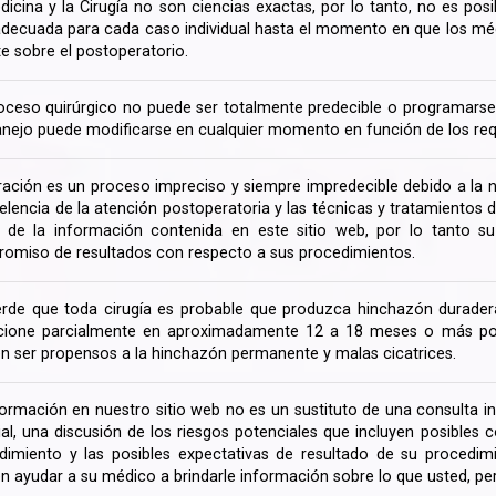
dicina y la Cirugía no son ciencias exactas, por lo tanto, no es posi
decuada para cada caso individual hasta el momento en que los médi
te sobre el postoperatorio.
oceso quirúrgico no puede ser totalmente predecible o programarse 
nejo puede modificarse en cualquier momento en función de los req
ración es un proceso impreciso y siempre impredecible debido a la na
celencia de la atención postoperatoria y las técnicas y tratamientos 
ir de la información contenida en este sitio web, por lo tanto 
omiso de resultados con respecto a sus procedimientos.
rde que toda cirugía es probable que produzca hinchazón duradera
cione parcialmente en aproximadamente 12 a 18 meses o más porq
n ser propensos a la hinchazón permanente y malas cicatrices.
formación en nuestro sitio web no es un sustituto de una consulta in
rial, una discusión de los riesgos potenciales que incluyen posible
dimiento y las posibles expectativas de resultado de su procedi
n ayudar a su médico a brindarle información sobre lo que usted, pe