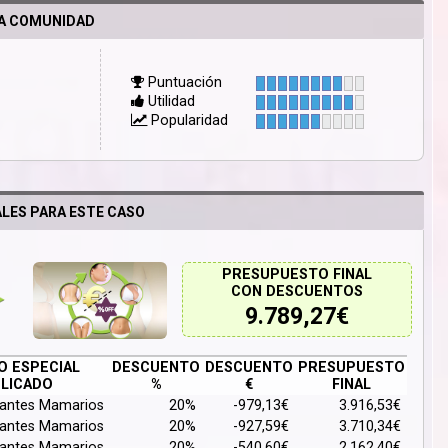
LA COMUNIDAD
Puntuación
Utilidad
Popularidad
LES PARA ESTE CASO
PRESUPUESTO FINAL
CON DESCUENTOS
9.789,27
€
 ESPECIAL
DESCUENTO
DESCUENTO
PRESUPUESTO
LICADO
%
€
FINAL
lantes Mamarios
20%
-979,13€
3.916,53€
lantes Mamarios
20%
-927,59€
3.710,34€
lantes Mamarios
20%
-540,60€
2.162,40€