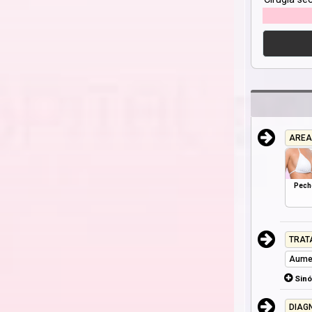
AREA
Pech
TRAT
Aume
Sin
DIAG