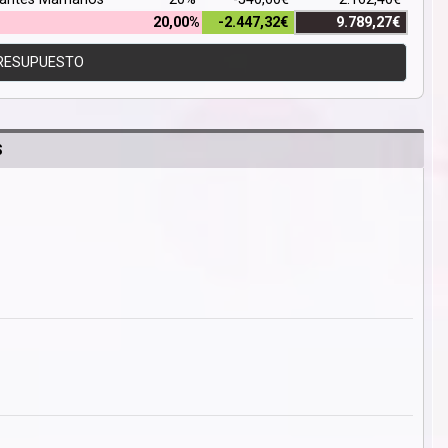
20,00%
-2.447,32€
9.789,27€
RESUPUESTO
S