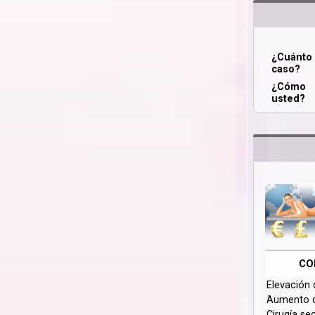
¿Cuánt
caso?
¿Cómo 
usted?
CO
Elevación
Aumento 
Cirugía se