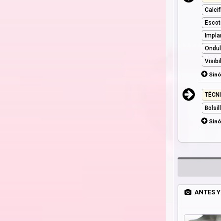
Calci
Escot
Impla
Ondul
Visib
Sin
TÉCN
Bolsi
Sin
ANTES Y