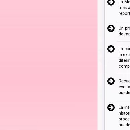
La Me
más a
repor
Un pr
de ma
La cu
la ex
difer
compr
Recue
evolu
puede
La in
histo
proce
puede