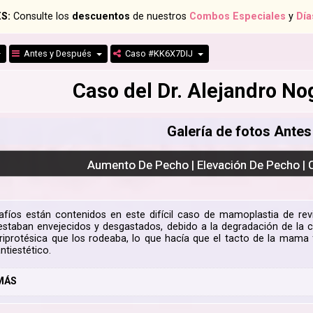
S:
Consulte los
descuentos
de nuestros
Combos Especiales
y
Día
Antes y Después
Caso #KK6X7DIJ
Caso del Dr. Alejandro N
Galería de fotos Ante
Aumento De Pecho | Elevación De Pecho | 
afíos están contenidos en este difícil caso de mamoplastia de re
estaban envejecidos y desgastados, debido a la degradación de la co
riprotésica que los rodeaba, lo que hacía que el tacto de la mama 
ntiestético.
MÁS