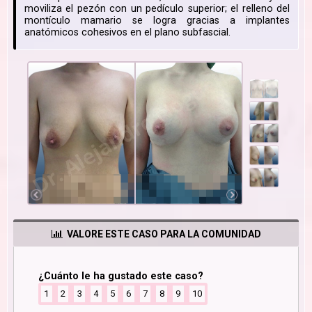
moviliza el pezón con un pedículo superior; el relleno del
montículo mamario se logra gracias a implantes
anatómicos cohesivos en el plano subfascial.
VALORE ESTE CASO PARA LA COMUNIDAD
¿Cuánto le ha gustado este caso?
1
2
3
4
5
6
7
8
9
10