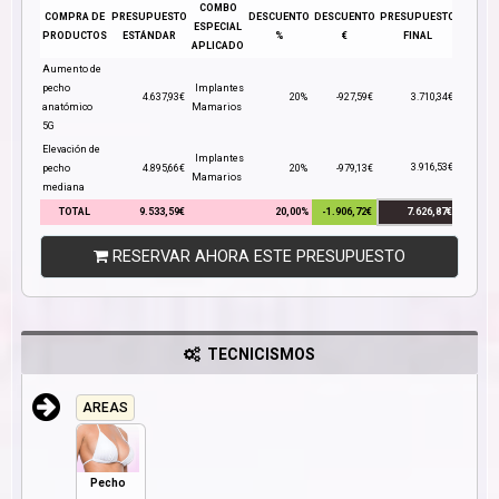
COMBO
COMPRA DE
PRESUPUESTO
DESCUENTO
DESCUENTO
PRESUPUESTO
ESPECIAL
PRODUCTOS
ESTÁNDAR
%
€
FINAL
APLICADO
Aumento de
pecho
Implantes
4.637,93€
20%
-927,59€
3.710,34€
anatómico
Mamarios
5G
Elevación de
Implantes
3.916,53€
pecho
4.895,66€
20%
-979,13€
Mamarios
mediana
TOTAL
9.533,59€
20,00%
-1.906,72€
7.626,87€
RESERVAR AHORA ESTE PRESUPUESTO
TECNICISMOS
AREAS
Pecho