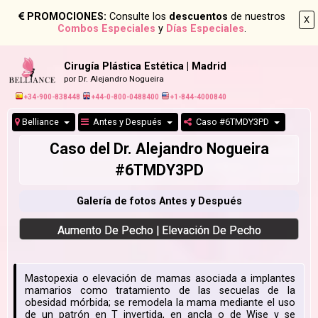
PROMOCIONES:
Consulte los
descuentos
de nuestros
X
Combos Especiales
y
Días Especiales
.
Cirugía Plástica Estética | Madrid
por Dr. Alejandro Nogueira
+34-900-838448
+44-0-800-0488400
+1-844-4000840
Belliance
Antes y Después
Caso #6TMDY3PD
Caso del Dr. Alejandro Nogueira
#6TMDY3PD
Galería de fotos Antes y Después
Aumento De Pecho | Elevación De Pecho
Mastopexia o elevación de mamas asociada a implantes
mamarios como tratamiento de las secuelas de la
obesidad mórbida; se remodela la mama mediante el uso
de un patrón en T invertida, en ancla o de Wise y se