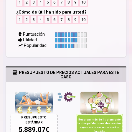
1
2
3
4
5
6
7
8
9
10
¿Cómo de útil ha sido para usted?
1
2
3
4
5
6
7
8
9
10
Puntuación
Utilidad
Popularidad
PRESUPUESTO DE PRECIOS ACTUALES PARA ESTE
CASO
PRESUPUESTO
Reservar más de 1 tratamiento
ESTÁNDAR
le otorga fabulosos descuentos
5.889,07
€
Haga clic
aquí
para ver nuestros
Combos
Especiales