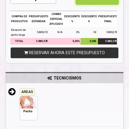
COMBO
COMPRA DE
PRESUPUESTO
DESCUENTO
DESCUENTO
PRESUPUESTO
ESPECIAL
PRODUCTOS
ESTÁNDAR
%
€
FINAL
APLICADO
Elevación de
5.889,07€
N/A
0%
0€
5.889,07€
pecho larga
TOTAL
5.889,07€
0,00%
0,00€
5.889,07€
RESERVAR AHORA ESTE PRESUPUESTO
TECNICISMOS
AREAS
Pecho