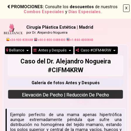
PROMOCIONES:
Consulte los
descuentos
de nuestros
X
Combos Especiales
y
Días Especiales
.
Cirugía Plástica Estética | Madrid
por Dr. Alejandro Nogueira
+34-900-838448
+44-0-800-0488400
+1-844-4000840
Belliance
Antes y Después
Caso #CIFM4KRW
Caso del Dr. Alejandro Nogueira
#CIFM4KRW
Galería de fotos Antes y Después
Elevación De Pecho | Reducción De Pecho
Ejemplo perfecto de una mama apenas hipertrófica
aunque extremadamente péndula que sufre una
distribución no homogénea del tejido mamario, estando
los polos superior y central de la mama vacíos, huecos y