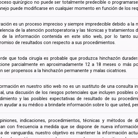
oceso quirúrgico no puede ser totalmente predecible o programarse 
nejo puede modificarse en cualquier momento en función de los req
ración es un proceso impreciso y siempre impredecible debido a la na
celencia de la atención postoperatoria y las técnicas y tratamientos 
ir de la información contenida en este sitio web, por lo tanto 
omiso de resultados con respecto a sus procedimientos.
rde que toda cirugía es probable que produzca hinchazón duradera
cione parcialmente en aproximadamente 12 a 18 meses o más porq
n ser propensos a la hinchazón permanente y malas cicatrices.
formación en nuestro sitio web no es un sustituto de una consulta in
rial, una discusión de los riesgos potenciales que incluyen posible
dimiento y las posibles expectativas de resultado de su procedi
n ayudar a su médico a brindarle información sobre lo que usted, pe
piniones, indicaciones, procedimientos, técnicas y métodos de d
an con frecuencia a medida que se dispone de nueva información d
a de vanguardia; nuestro objetivo es mantener la información actua