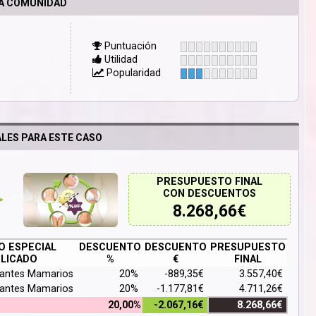
LA COMUNIDAD
Puntuación
Utilidad
Popularidad
LES PARA ESTE CASO
PRESUPUESTO FINAL
CON DESCUENTOS
8.268,66
€
 ESPECIAL
DESCUENTO
DESCUENTO
PRESUPUESTO
LICADO
%
€
FINAL
lantes Mamarios
20%
-889,35€
3.557,40€
lantes Mamarios
20%
-1.177,81€
4.711,26€
20,00%
-2.067,16€
8.268,66€