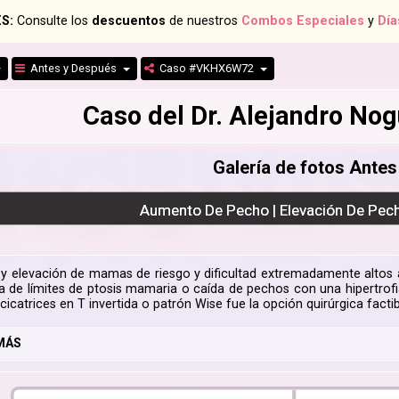
S:
Consulte los
descuentos
de nuestros
Combos Especiales
y
Día
Antes y Después
Caso #VKHX6W72
Caso del Dr. Alejandro N
Galería de fotos Ante
Aumento De Pecho | Elevación De Pec
y elevación de mamas de riesgo y dificultad extremadamente alto
a de límites de ptosis mamaria o caída de pechos con una hipertro
cicatrices en T invertida o patrón Wise fue la opción quirúrgica fac
MÁS