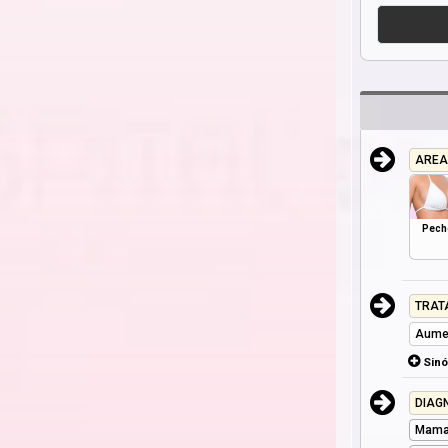
AREA
Pech
TRAT
Aume
Sin
DIAG
Mama