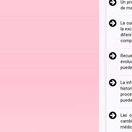
Un pr
de ma
La cu
la ex
difer
compr
Recue
evolu
puede
La in
histo
proce
puede
Las o
cambi
médic