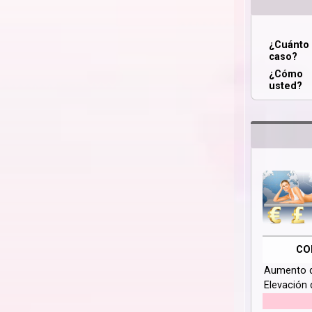
¿Cuánt
caso?
¿Cómo 
usted?
CO
Aumento 
Elevación