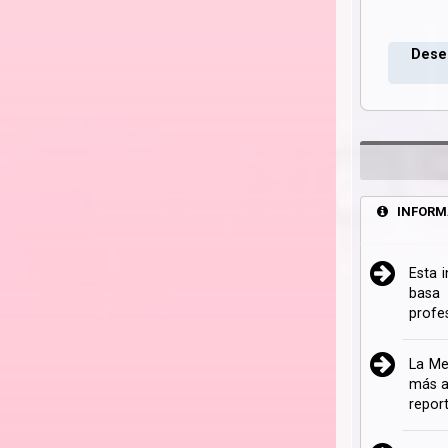
Deseo
INFORM
Esta 
basa 
profe
La Me
más a
repor