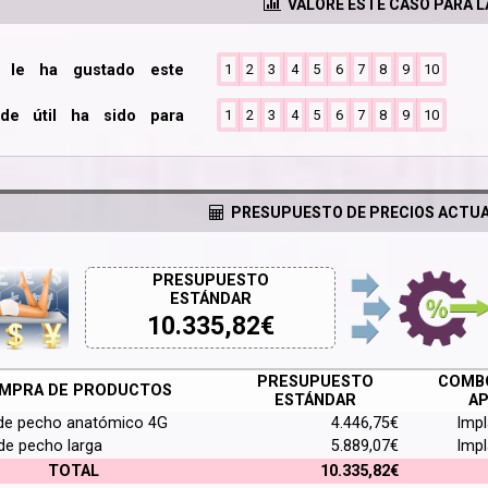
VALORE ESTE CASO PARA 
o le ha gustado este
1
2
3
4
5
6
7
8
9
10
de útil ha sido para
1
2
3
4
5
6
7
8
9
10
PRESUPUESTO DE PRECIOS ACTUA
PRESUPUESTO
ESTÁNDAR
10.335,82
€
PRESUPUESTO
COMBO
MPRA DE PRODUCTOS
ESTÁNDAR
AP
de pecho anatómico 4G
4.446,75€
Imp
 de pecho larga
5.889,07€
Imp
TOTAL
10.335,82€