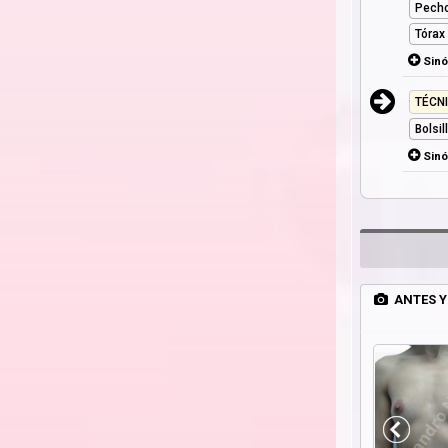
Pech
Tórax
Sin
TÉCN
Bolsi
Sin
ANTES Y