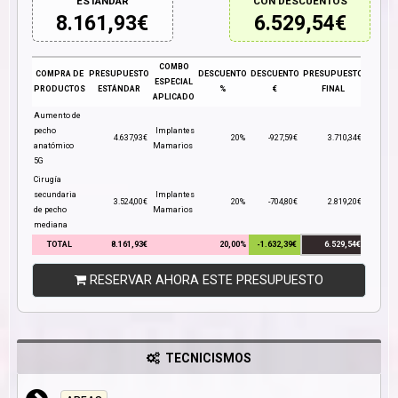
ESTÁNDAR
CON DESCUENTOS
8.161,93
€
6.529,54
€
COMBO
COMPRA DE
PRESUPUESTO
DESCUENTO
DESCUENTO
PRESUPUESTO
ESPECIAL
PRODUCTOS
ESTÁNDAR
%
€
FINAL
APLICADO
Aumento de
pecho
Implantes
4.637,93€
20%
-927,59€
3.710,34€
anatómico
Mamarios
5G
Cirugía
secundaria
Implantes
3.524,00€
20%
-704,80€
2.819,20€
de pecho
Mamarios
mediana
TOTAL
8.161,93€
20,00%
-1.632,39€
6.529,54€
RESERVAR AHORA ESTE PRESUPUESTO
TECNICISMOS