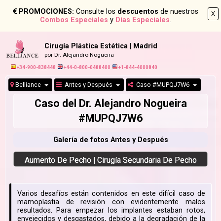
PROMOCIONES:
Consulte los
descuentos
de nuestros
X
Combos Especiales
y
Días Especiales
.
Cirugía Plástica Estética | Madrid
por Dr. Alejandro Nogueira
+34-900-838448
+44-0-800-0488400
+1-844-4000840
Belliance
Antes y Después
Caso #MUPQJ7W6
Caso del Dr. Alejandro Nogueira
#MUPQJ7W6
Galería de fotos Antes y Después
Aumento De Pecho | Cirugía Secundaria De Pecho
Varios desafíos están contenidos en este difícil caso de
mamoplastia de revisión con evidentemente malos
resultados. Para empezar los implantes estaban rotos,
envejecidos y desgastados, debido a la degradación de la