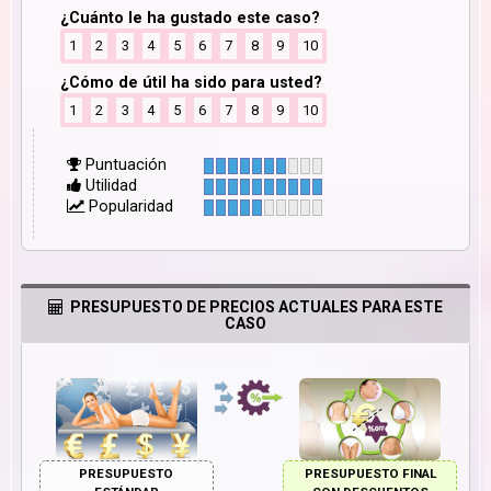
¿Cuánto le ha gustado este caso?
1
2
3
4
5
6
7
8
9
10
¿Cómo de útil ha sido para usted?
1
2
3
4
5
6
7
8
9
10
Puntuación
Utilidad
Popularidad
PRESUPUESTO DE PRECIOS ACTUALES PARA ESTE
CASO
PRESUPUESTO
PRESUPUESTO FINAL