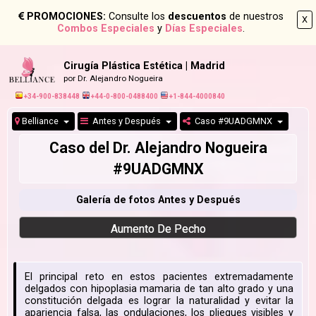
PROMOCIONES:
Consulte los
descuentos
de nuestros
X
Combos Especiales
y
Días Especiales
.
Cirugía Plástica Estética | Madrid
por Dr. Alejandro Nogueira
+34-900-838448
+44-0-800-0488400
+1-844-4000840
Belliance
Antes y Después
Caso #9UADGMNX
Caso del Dr. Alejandro Nogueira
#9UADGMNX
Galería de fotos Antes y Después
Aumento De Pecho
El principal reto en estos pacientes extremadamente
delgados con hipoplasia mamaria de tan alto grado y una
constitución delgada es lograr la naturalidad y evitar la
apariencia falsa, las ondulaciones, los pliegues visibles y