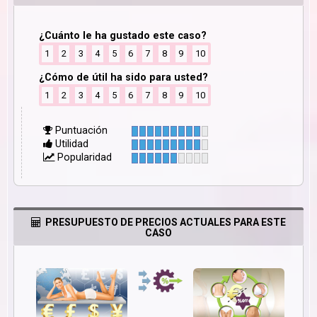
¿Cuánto le ha gustado este caso?
1
2
3
4
5
6
7
8
9
10
¿Cómo de útil ha sido para usted?
1
2
3
4
5
6
7
8
9
10
Puntuación
Utilidad
Popularidad
PRESUPUESTO DE PRECIOS ACTUALES PARA ESTE
CASO