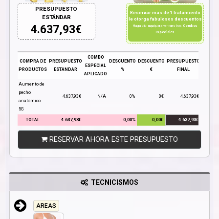
PRESUPUESTO
Reservar más de 1 tratamiento
ESTÁNDAR
le otorga fabulosos descuentos
4.637,93
€
Haga clic
aquí
para ver nuestros
Combos
Especiales
COMBO
COMPRA DE
PRESUPUESTO
DESCUENTO
DESCUENTO
PRESUPUESTO
ESPECIAL
PRODUCTOS
ESTÁNDAR
%
€
FINAL
APLICADO
Aumento de
pecho
4.637,93€
N/A
0%
0€
4.637,93€
anatómico
5G
TOTAL
4.637,93€
0,00%
0,00€
4.637,93€
RESERVAR AHORA ESTE PRESUPUESTO
TECNICISMOS
AREAS