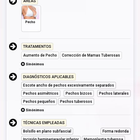
AREAS
Pecho
TRATAMIENTOS
Aumento de Pecho
Corrección de Mamas Tuberosas
Sinónimos
DIAGNÓSTICOS APLICABLES
Escote ancho de pechos excesivamente separados
Pechos asimétricos
Pechos bizcos
Pechos laterales
Pechos pequeños
Pechos tuberosos
Sinónimos
TÉCNICAS EMPLEADAS
Bolsillo en plano subfascial
Forma redonda
Incisión hemiperiareolar inferior
Mamoplastia tuberosa