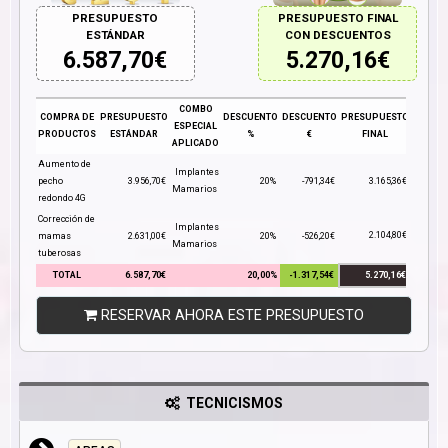
PRESUPUESTO
PRESUPUESTO FINAL
ESTÁNDAR
CON DESCUENTOS
6.587,70
€
5.270,16
€
COMBO
COMPRA DE
PRESUPUESTO
DESCUENTO
DESCUENTO
PRESUPUESTO
ESPECIAL
PRODUCTOS
ESTÁNDAR
%
€
FINAL
APLICADO
Aumento de
Implantes
pecho
3.956,70€
20%
-791,34€
3.165,36€
Mamarios
redondo 4G
Corrección de
Implantes
2.104,80€
mamas
2.631,00€
20%
-526,20€
Mamarios
tuberosas
TOTAL
6.587,70€
20,00%
-1.317,54€
5.270,16€
RESERVAR AHORA ESTE PRESUPUESTO
TECNICISMOS