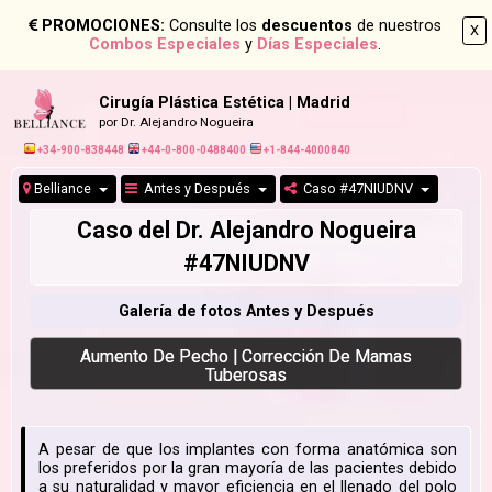
PROMOCIONES:
Consulte los
descuentos
de nuestros
X
Combos Especiales
y
Días Especiales
.
Cirugía Plástica Estética | Madrid
por Dr. Alejandro Nogueira
+34-900-838448
+44-0-800-0488400
+1-844-4000840
Belliance
Antes y Después
Caso #47NIUDNV
Caso del Dr. Alejandro Nogueira
#47NIUDNV
Galería de fotos Antes y Después
Aumento De Pecho | Corrección De Mamas
Tuberosas
A pesar de que los implantes con forma anatómica son
los preferidos por la gran mayoría de las pacientes debido
a su naturalidad y mayor eficiencia en el llenado del polo