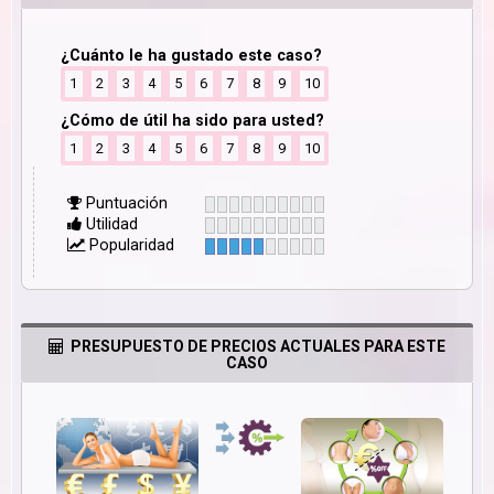
¿Cuánto le ha gustado este caso?
1
2
3
4
5
6
7
8
9
10
¿Cómo de útil ha sido para usted?
1
2
3
4
5
6
7
8
9
10
Puntuación
Utilidad
Popularidad
PRESUPUESTO DE PRECIOS ACTUALES PARA ESTE
CASO