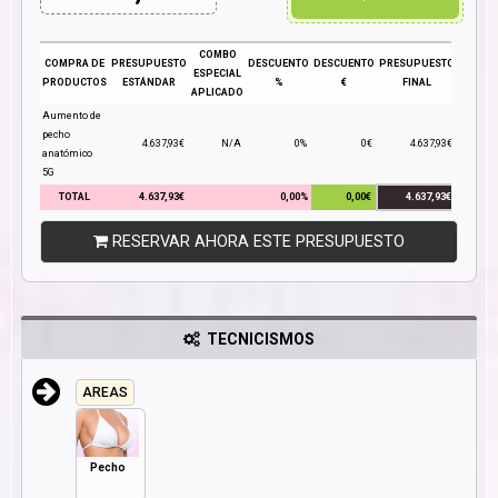
COMBO
COMPRA DE
PRESUPUESTO
DESCUENTO
DESCUENTO
PRESUPUESTO
ESPECIAL
PRODUCTOS
ESTÁNDAR
%
€
FINAL
APLICADO
Aumento de
pecho
4.637,93€
N/A
0%
0€
4.637,93€
anatómico
5G
TOTAL
4.637,93€
0,00%
0,00€
4.637,93€
RESERVAR AHORA ESTE PRESUPUESTO
TECNICISMOS
AREAS
Pecho