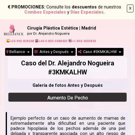
PROMOCIONES:
Consulte los
descuentos
de nuestros
X
Combos Especiales
y
Días Especiales
.
Cirugía Plástica Estética | Madrid
por Dr. Alejandro Nogueira
+34-900-838448
+44-0-800-0488400
+1-844-4000840
Belliance
Antes y Después
Caso #3KMKALHW
Caso del Dr. Alejandro Nogueira
#3KMKALHW
Galería de fotos Antes y Después
Aumento De Pecho
Ejemplo perfecto de un caso de aumento de mamas de
extremadamente alta dificultad en una paciente que
padece hipoplasia de los pechos además de una piel
delgada y transparente asociada con un alto riesgo de