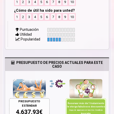
1
2
3
4
5
6
7
8
9
10
¿Cómo de útil ha sido para usted?
1
2
3
4
5
6
7
8
9
10
Puntuación
Utilidad
Popularidad
PRESUPUESTO DE PRECIOS ACTUALES PARA ESTE
CASO
PRESUPUESTO
Reservar más de 1 tratamiento
ESTÁNDAR
le otorga fabulosos descuentos
4.637,93
€
Haga clic
aquí
para ver nuestros
Combos
Especiales