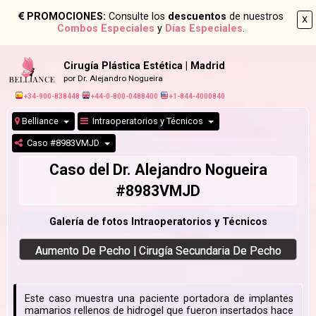
PROMOCIONES:
Consulte los
descuentos
de nuestros
X
Combos Especiales
y
Días Especiales
.
Cirugía Plástica Estética | Madrid
por Dr. Alejandro Nogueira
+34-900-838448
+44-0-800-0488400
+1-844-4000840
Belliance
Intraoperatorios y Técnicos
Caso #8983VMJD
Caso del Dr. Alejandro Nogueira
#8983VMJD
Galería de fotos Intraoperatorios y Técnicos
Aumento De Pecho | Cirugía Secundaria De Pecho
Este caso muestra una paciente portadora de implantes
mamarios rellenos de hidrogel que fueron insertados hace