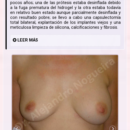
pocos años; una de las prótesis estaba desinflada debido
a la fuga prematura del hidrogel y la otra estaba todavía
en relativo buen estado aunque parcialmente desinflada y
con resultado pobre; se llevo a cabo una capsulectomía
total bilateral, explantación de los implantes viejos y una
meticulosa limpieza de silicona, calcificaciones y fibrosis.
LEER
MÁS
#1
#2
a firme,
 cápsula
és de la
sinflado
Aspecto preoperatorio de la paciente de este caso; nótese el implante mamario del
Amb
ales son
cápsulas
ecesidad
n es una
lado derecho de la paciente desinflado tras la fuga prematura del relleno de hidrogel; el
parcial
implante del lado izquierdo de la paciente está sólo parcialmente
...
Leer
más