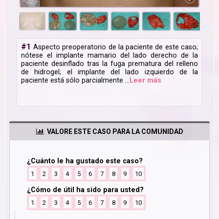
#1
Aspecto preoperatorio de la paciente de este caso;
nótese el implante mamario del lado derecho de la
paciente desinflado tras la fuga prematura del relleno
de hidrogel; el implante del lado izquierdo de la
paciente está sólo parcialmente
...
Leer
más
VALORE ESTE CASO PARA LA COMUNIDAD
¿Cuánto le ha gustado este caso?
1
2
3
4
5
6
7
8
9
10
¿Cómo de útil ha sido para usted?
1
2
3
4
5
6
7
8
9
10