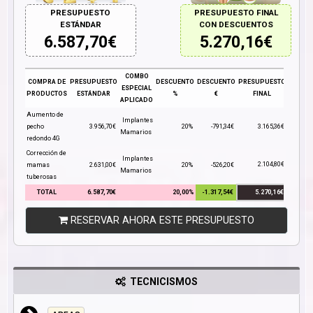
PRESUPUESTO
PRESUPUESTO FINAL
ESTÁNDAR
CON DESCUENTOS
6.587,70
€
5.270,16
€
COMBO
COMPRA DE
PRESUPUESTO
DESCUENTO
DESCUENTO
PRESUPUESTO
ESPECIAL
PRODUCTOS
ESTÁNDAR
%
€
FINAL
APLICADO
Aumento de
Implantes
pecho
3.956,70€
20%
-791,34€
3.165,36€
Mamarios
redondo 4G
Corrección de
Implantes
2.104,80€
mamas
2.631,00€
20%
-526,20€
Mamarios
tuberosas
TOTAL
6.587,70€
20,00%
-1.317,54€
5.270,16€
RESERVAR AHORA ESTE PRESUPUESTO
TECNICISMOS