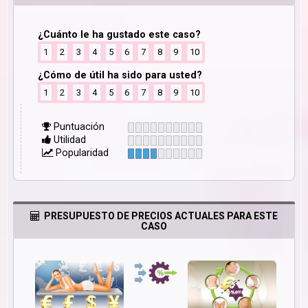
¿Cuánto le ha gustado este caso?
1
2
3
4
5
6
7
8
9
10
¿Cómo de útil ha sido para usted?
1
2
3
4
5
6
7
8
9
10
Puntuación
Utilidad
Popularidad
PRESUPUESTO DE PRECIOS ACTUALES PARA ESTE
CASO