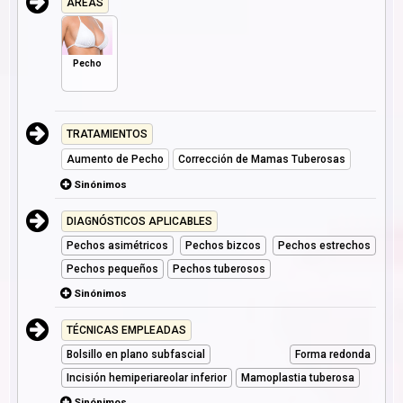
AREAS
Pecho
TRATAMIENTOS
Aumento de Pecho
Corrección de Mamas Tuberosas
Sinónimos
DIAGNÓSTICOS APLICABLES
Pechos asimétricos
Pechos bizcos
Pechos estrechos
Pechos pequeños
Pechos tuberosos
Sinónimos
TÉCNICAS EMPLEADAS
Bolsillo en plano subfascial
Forma redonda
Incisión hemiperiareolar inferior
Mamoplastia tuberosa
Sinónimos