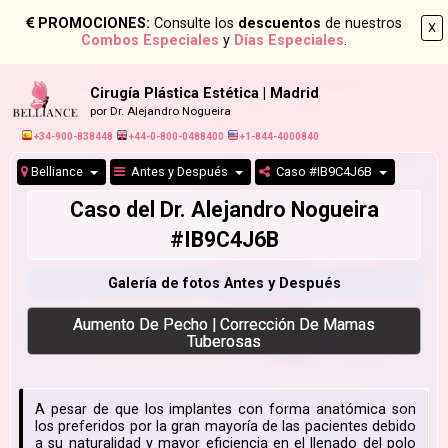
PROMOCIONES:
Consulte los
descuentos
de nuestros
X
Combos Especiales
y
Días Especiales
.
Cirugía Plástica Estética | Madrid
por Dr. Alejandro Nogueira
+34-900-838448
+44-0-800-0488400
+1-844-4000840
Belliance
Antes y Después
Caso #IB9C4J6B
Caso del Dr. Alejandro Nogueira
#IB9C4J6B
Galería de fotos Antes y Después
Aumento De Pecho | Corrección De Mamas
Tuberosas
A pesar de que los implantes con forma anatómica son
los preferidos por la gran mayoría de las pacientes debido
a su naturalidad y mayor eficiencia en el llenado del polo