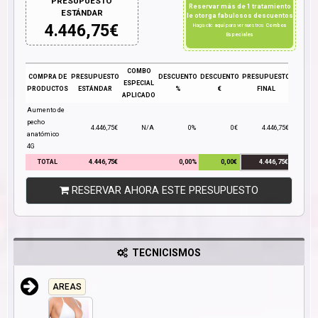
PRESUPUESTO
Reservar más de 1 tratamiento
ESTÁNDAR
le otorga fabulosos descuentos
4.446,75
€
Haga clic
aquí
para ver nuestros
Combos
Especiales
COMBO
COMPRA DE
PRESUPUESTO
DESCUENTO
DESCUENTO
PRESUPUESTO
ESPECIAL
PRODUCTOS
ESTÁNDAR
%
€
FINAL
APLICADO
Aumento de
pecho
4.446,75€
N/A
0%
0€
4.446,75€
anatómico
4G
TOTAL
4.446,75€
0,00%
0,00€
4.446,75€
RESERVAR AHORA ESTE PRESUPUESTO
TECNICISMOS
AREAS