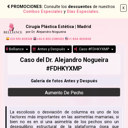
PROMOCIONES:
Consulte los
descuentos
de nuestros
X
Combos Especiales
y
Días Especiales
.
Cirugía Plástica Estética | Madrid
por Dr. Alejandro Nogueira
+34-900-838448
+44-0-800-0488400
+1-844-4000840
Belliance
Antes y Después
Caso #FDHKYXMP
Caso del Dr. Alejandro Nogueira
#FDHKYXMP
Galería de fotos Antes y Después
Aumento De Pecho
La escoliosis o desviación de columna es uno de los
factores más importantes en las asimetrías mamarias, si
bien no es en sí una asimetría de los pechos sino un
desequilibrio estructural de la plataforma ósea que