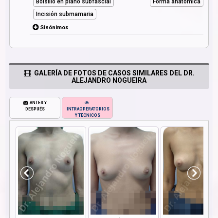
Bolsillo en plano subfascial
Forma anatómica
Incisión submamaria
Sinónimos
GALERÍA DE FOTOS DE CASOS SIMILARES DEL DR.
ALEJANDRO NOGUEIRA
ANTES Y
DESPUÉS
INTRAOPERATORIOS
Y TÉCNICOS