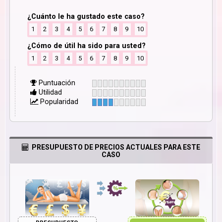
¿Cuánto le ha gustado este caso?
1
2
3
4
5
6
7
8
9
10
¿Cómo de útil ha sido para usted?
1
2
3
4
5
6
7
8
9
10
Puntuación
Utilidad
Popularidad
PRESUPUESTO DE PRECIOS ACTUALES PARA ESTE
CASO