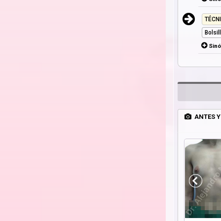
TÉCN
Bolsi
Sin
ANTES Y