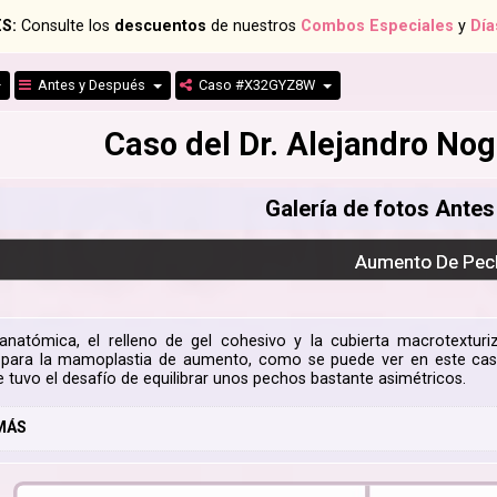
S:
Consulte los
descuentos
de nuestros
Combos Especiales
y
Día
Antes y Después
Caso #X32GYZ8W
Caso del Dr. Alejandro N
Galería de fotos Ante
Aumento De Pec
natómica, el relleno de gel cohesivo y la cubierta macrotextur
para la mamoplastia de aumento, como se puede ver en este ca
e tuvo el desafío de equilibrar unos pechos bastante asimétricos.
MÁS