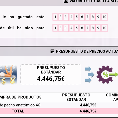
VALORE ESTE CASO PARA 
o le ha gustado este
1
2
3
4
5
6
7
8
9
10
de útil ha sido para
1
2
3
4
5
6
7
8
9
10
PRESUPUESTO DE PRECIOS ACTUA
PRESUPUESTO
ESTÁNDAR
4.446,75
€
PRESUPUESTO
COMBO
MPRA DE PRODUCTOS
ESTÁNDAR
AP
de pecho anatómico 4G
4.446,75€
TOTAL
4.446,75€