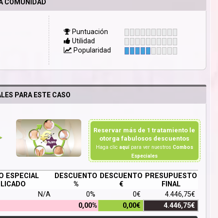
LA COMUNIDAD
Puntuación
Utilidad
Popularidad
LES PARA ESTE CASO
Reservar más de 1 tratamiento le
otorga fabulosos descuentos
Haga clic
aquí
para ver nuestros
Combos
Especiales
 ESPECIAL
DESCUENTO
DESCUENTO
PRESUPUESTO
LICADO
%
€
FINAL
N/A
0%
0€
4.446,75€
0,00%
0,00€
4.446,75€