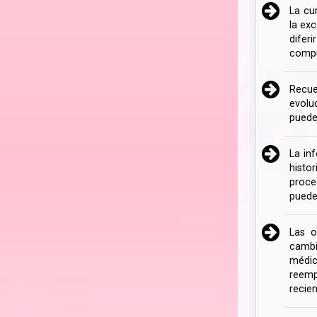
La cu
la ex
difer
compr
Recue
evolu
puede
La in
histo
proce
puede
Las o
cambi
médic
reemp
recien