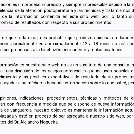
ración es un proceso impreciso y siempre impredecible debido a la na
celencia de la atención postoperatoria y las técnicas y tratamientos 
ir de la información contenida en este sitio web, por lo tanto 
omiso de resultados con respecto a sus procedimientos.
rde que toda cirugía es probable que produzca hinchazón duradera
cione parcialmente en aproximadamente 12 a 18 meses o más porq
n ser propensos a la hinchazón permanente y malas cicatrices.
formación en nuestro sitio web no es un sustituto de una consulta in
rial, una discusión de los riesgos potenciales que incluyen posible
dimiento y las posibles expectativas de resultado de su procedi
n ayudar a su médico a brindarle información sobre lo que usted, pe
piniones, indicaciones, procedimientos, técnicas y métodos de d
an con frecuencia a medida que se dispone de nueva información d
a de vanguardia; nuestro objetivo es mantener la información actua
lazada y esté en proceso de ser agregada a nuestro sitio web, po
tes del Dr. Alejandro Nogueira.