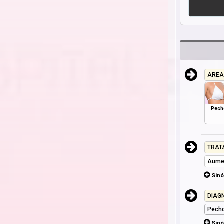
AREA
Pech
TRAT
Aume
Sin
DIAG
Pecho
Sin