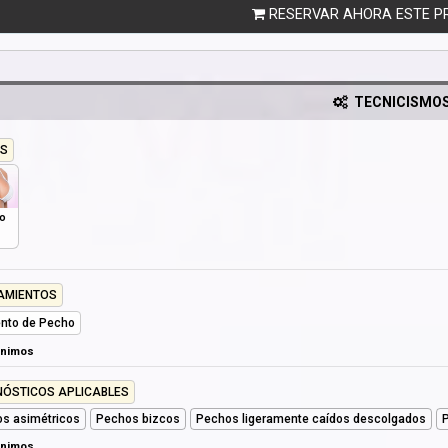
RESERVAR AHORA ESTE P
TECNICISMO
S
o
AMIENTOS
nto de Pecho
ónimos
NÓSTICOS APLICABLES
s asimétricos
Pechos bizcos
Pechos ligeramente caídos descolgados
ónimos