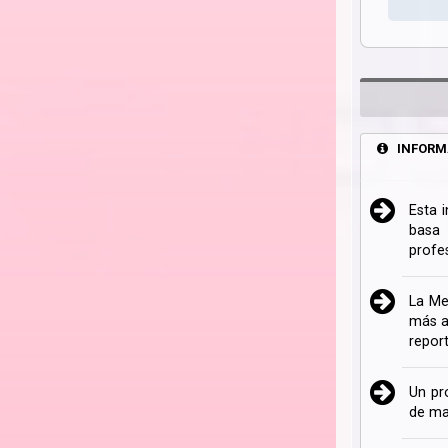
INFORM
Esta 
basa 
profe
La Me
más a
repor
Un pr
de ma