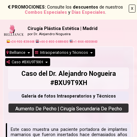
PROMOCIONES:
Consulte los
descuentos
de nuestros
X
Combos Especiales
y
Días Especiales
.
Cirugía Plástica Estética | Madrid
por Dr. Alejandro Nogueira
+34-900-838448
+44-0-800-0488400
+1-844-4000840
Belliance
Intraoperatorios y Técnicos
Caso #BXU9T9XH
Caso del Dr. Alejandro Nogueira
#BXU9T9XH
Galería de fotos Intraoperatorios y Técnicos
Aumento De Pecho | Cirugía Secundaria De Pecho
Este caso muestra una paciente portadora de implantes
mamarios que fueron insertados hace demasiados años