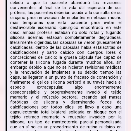
debido a que la paciente abandonó las revisiones
convenientes al final de la vida útil esperada de sus
prótesis; las pacientes deberían acudir a la consulta de su
cirujano para renovación de implantes en etapas mucho
más tempranas que esta paciente para evitar el
desfavorable escenario quirúrgico encontrado en este
caso; ambas prótesis estaban no sólo rotas y fugando
silicona además estaban completamente degradadas,
literalmente digeridas, las cápsulas se vieron gruesamente
calcificadas, dentro de las cápsulas había estalactitas de
calcificaciones y barro cálcico con cuerpos libres o
concreciones de calcio; la gruesa cápsula fue capaz de
contener la silicona fugada durante muchos años, sin
embargo debido a que no se hicieron revisiones médicas
y la renovación de implantes a su debido tiempo las
cápsulas llegaron a un punto de fracaso de contención y
finalmente el gel de silicona perforó a su través hacia el
espacio extracapsular, algo enormemente
desaconsejable, y progresivamente invadió el tejido
mamario y el músculo pectoral, creando así masas
fibróticas de silicona y diseminando focos de
calcificaciones por todos ellos; se llevo a cabo una
capsulectomía total bilateral solidaria en bloque con el
tejido retirado mamario y muscular invadido por la
silicona, un tipo de mastectomía parcial personalizada
que en sí no es un procedimiento de rutina ni típico en