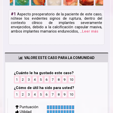
#1
Aspecto preoperatorio de la paciente de este caso;
nótese los evidentes signos de ruptura, dentro del
contexto clínico de implantes severamente
envejecidos, debido a la calcificación capsular masiva,
ambos implantes mamarios endurecidos,
...
Leer
más
VALORE ESTE CASO PARA LA COMUNIDAD
¿Cuánto le ha gustado este caso?
1
2
3
4
5
6
7
8
9
10
¿Cómo de útil ha sido para usted?
1
2
3
4
5
6
7
8
9
10
Puntuación
Utilidad