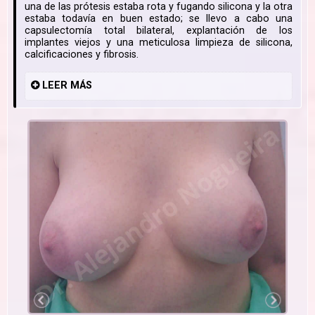
una de las prótesis estaba rota y fugando silicona y la otra
estaba todavía en buen estado; se llevo a cabo una
capsulectomía total bilateral, explantación de los
implantes viejos y una meticulosa limpieza de silicona,
calcificaciones y fibrosis.
LEER
MÁS
#1
#2
rta que
 cascada
implante
s de la
Aspecto preoperatorio de la paciente de este caso; nótese el implante mamario del
Imp
, gruesa
arada de
eculares
ecesidad
lado izquierdo de la paciente endurecido, ascendido y ligeramente deformado si se
y sana
s
compara con el derecho.
después