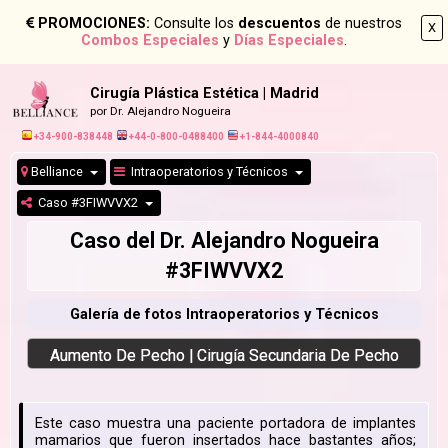
PROMOCIONES:
Consulte los
descuentos
de nuestros
X
Combos Especiales
y
Días Especiales
.
Cirugía Plástica Estética | Madrid
por Dr. Alejandro Nogueira
+34-900-838448
+44-0-800-0488400
+1-844-4000840
Belliance
Intraoperatorios y Técnicos
Caso #3FIWVVX2
Caso del Dr. Alejandro Nogueira
#3FIWVVX2
Galería de fotos Intraoperatorios y Técnicos
Aumento De Pecho | Cirugía Secundaria De Pecho
Este caso muestra una paciente portadora de implantes
mamarios que fueron insertados hace bastantes años;