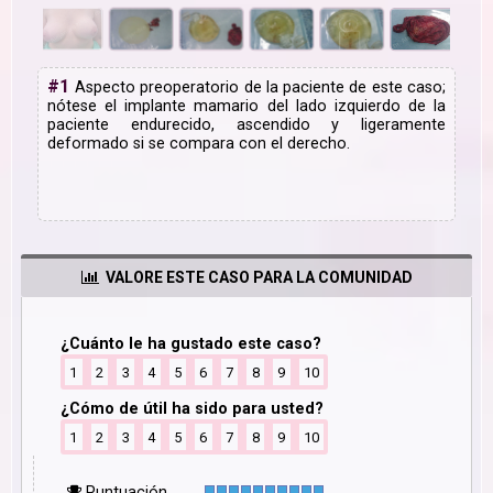
#1
Aspecto preoperatorio de la paciente de este caso;
nótese el implante mamario del lado izquierdo de la
paciente endurecido, ascendido y ligeramente
deformado si se compara con el derecho.
VALORE ESTE CASO PARA LA COMUNIDAD
¿Cuánto le ha gustado este caso?
1
2
3
4
5
6
7
8
9
10
¿Cómo de útil ha sido para usted?
1
2
3
4
5
6
7
8
9
10
Puntuación