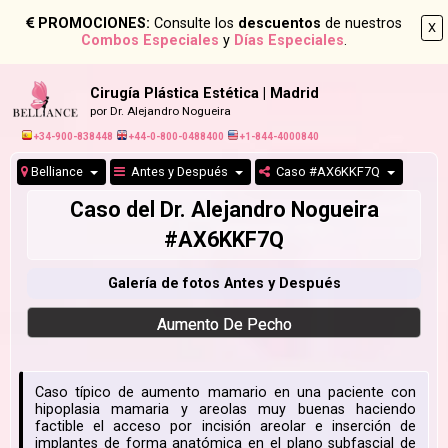
PROMOCIONES:
Consulte los
descuentos
de nuestros
X
Combos Especiales
y
Días Especiales
.
Cirugía Plástica Estética | Madrid
por Dr. Alejandro Nogueira
+34-900-838448
+44-0-800-0488400
+1-844-4000840
Belliance
Antes y Después
Caso #AX6KKF7Q
Caso del Dr. Alejandro Nogueira
#AX6KKF7Q
Galería de fotos Antes y Después
Aumento De Pecho
Caso típico de aumento mamario en una paciente con
hipoplasia mamaria y areolas muy buenas haciendo
factible el acceso por incisión areolar e inserción de
implantes de forma anatómica en el plano subfascial de