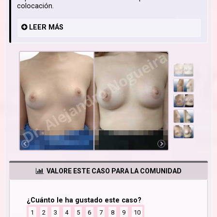
colocación.
LEER
MÁS
VALORE ESTE CASO PARA LA COMUNIDAD
¿Cuánto le ha gustado este caso?
1
2
3
4
5
6
7
8
9
10