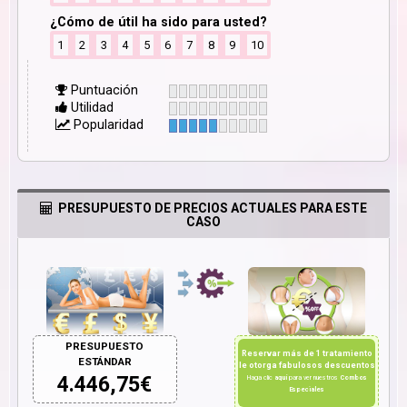
¿Cómo de útil ha sido para usted?
1
2
3
4
5
6
7
8
9
10
Puntuación
Utilidad
Popularidad
PRESUPUESTO DE PRECIOS ACTUALES PARA ESTE
CASO
PRESUPUESTO
Reservar más de 1 tratamiento
ESTÁNDAR
le otorga fabulosos descuentos
4.446,75
€
Haga clic
aquí
para ver nuestros
Combos
Especiales