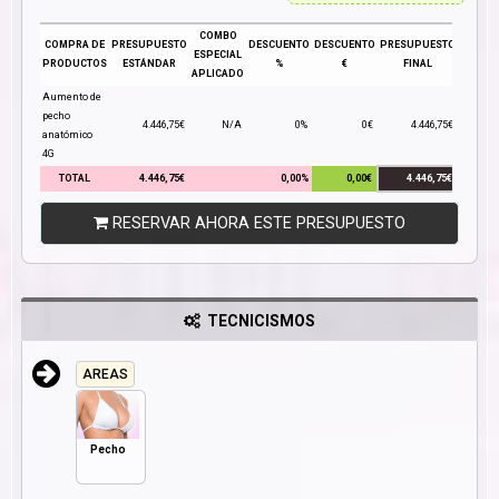
COMBO
COMPRA DE
PRESUPUESTO
DESCUENTO
DESCUENTO
PRESUPUESTO
ESPECIAL
PRODUCTOS
ESTÁNDAR
%
€
FINAL
APLICADO
Aumento de
pecho
4.446,75€
N/A
0%
0€
4.446,75€
anatómico
4G
TOTAL
4.446,75€
0,00%
0,00€
4.446,75€
RESERVAR AHORA ESTE PRESUPUESTO
TECNICISMOS
AREAS
Pecho