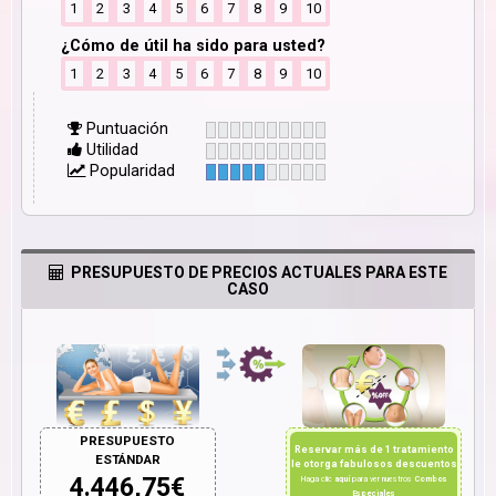
1
2
3
4
5
6
7
8
9
10
¿Cómo de útil ha sido para usted?
1
2
3
4
5
6
7
8
9
10
Puntuación
Utilidad
Popularidad
PRESUPUESTO DE PRECIOS ACTUALES PARA ESTE
CASO
PRESUPUESTO
Reservar más de 1 tratamiento
ESTÁNDAR
le otorga fabulosos descuentos
4.446,75
€
Haga clic
aquí
para ver nuestros
Combos
Especiales