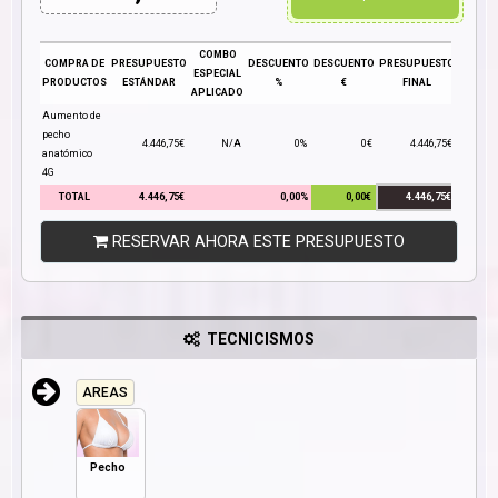
COMBO
COMPRA DE
PRESUPUESTO
DESCUENTO
DESCUENTO
PRESUPUESTO
ESPECIAL
PRODUCTOS
ESTÁNDAR
%
€
FINAL
APLICADO
Aumento de
pecho
4.446,75€
N/A
0%
0€
4.446,75€
anatómico
4G
TOTAL
4.446,75€
0,00%
0,00€
4.446,75€
RESERVAR AHORA ESTE PRESUPUESTO
TECNICISMOS
AREAS
Pecho