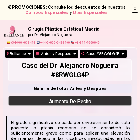
PROMOCIONES:
Consulte los
descuentos
de nuestros
X
Combos Especiales
y
Días Especiales
.
Cirugía Plástica Estética | Madrid
por Dr. Alejandro Nogueira
+34-900-838448
+44-0-800-0488400
+1-844-4000840
Belliance
Antes y Después
Caso #8RWGLG4P
Caso del Dr. Alejandro Nogueira
#8RWGLG4P
Galería de fotos Antes y Después
Aumento De Pecho
El grado significativo de caída por envejecimiento de esta
paciente o ptosis mamaria no se consideró lo
suficientemente grave como para aplicar una elevación
de mamas debido a las cicatrices involucradas en las