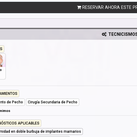
RESERVAR AHORA ESTE P
TECNICISMO
S
o
AMIENTOS
nto de Pecho
Cirugía Secundaria de Pecho
ónimos
NÓSTICOS APLICABLES
midad en doble burbuja de implantes mamarios