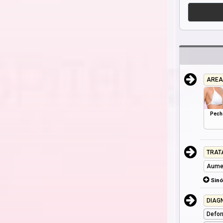
AREA
Pech
TRAT
Aume
Sin
DIAG
Defor