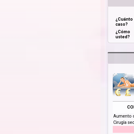
¿Cuánt
caso?
¿Cómo 
usted?
CO
Aumento 
Cirugía se