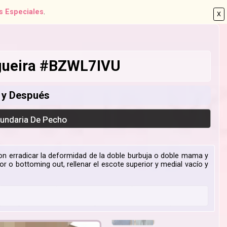
s Especiales
.
X
ogueira #BZWL7IVU
s y Después
cundaria De Pecho
 son erradicar la deformidad de la doble burbuja o doble mama y
or o bottoming out, rellenar el escote superior y medial vacío y