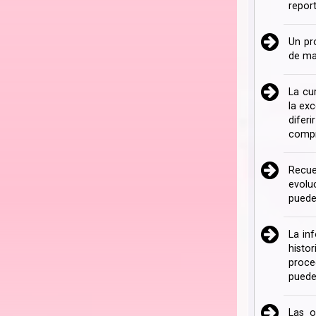
repor
Un pr
de ma
La cu
la ex
difer
compr
Recue
evolu
puede
La in
histo
proce
puede
Las o