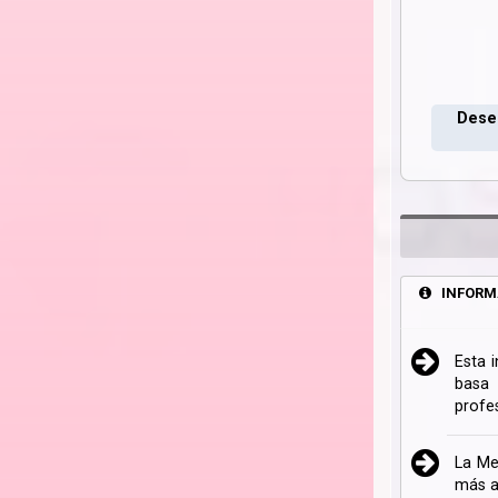
Deseo
INFORM
Esta 
basa 
profe
La Me
más a