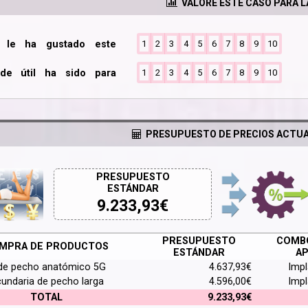
VALORE ESTE CASO PARA 
o le ha gustado este
1
2
3
4
5
6
7
8
9
10
de útil ha sido para
1
2
3
4
5
6
7
8
9
10
PRESUPUESTO DE PRECIOS ACTUA
PRESUPUESTO
ESTÁNDAR
9.233,93
€
PRESUPUESTO
COMBO
MPRA DE PRODUCTOS
ESTÁNDAR
AP
de pecho anatómico 5G
4.637,93€
Imp
cundaria de pecho larga
4.596,00€
Imp
TOTAL
9.233,93€