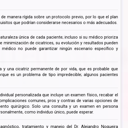
de manera rígida sobre un protocolo previo, por lo que el plan
uisitos que podrían considerarse necesarios o más adecuados.
turaleza única de cada paciente; incluso si su médico prioriza
de minimización de cicatrices, su evolución y resultados pueden
su médico no puede garantizar ningún escenario específico y
 y una cicatriz permanente de por vida, que es probable que
ue es un problema de tipo impredecible; algunos pacientes
dividual personalizada que incluye un examen físico, recabar el
s complicaciones comunes, pros y contras de varias opciones de
miento quirúrgico. Solo una consulta y un examen en persona
rsonalmente, como individuo único, puede esperar.
iagnóstico, tratamiento y manejo del Dr. Alejandro Nogueira