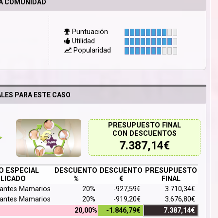
LA COMUNIDAD
Puntuación
Utilidad
Popularidad
LES PARA ESTE CASO
PRESUPUESTO FINAL
CON DESCUENTOS
7.387,14
€
 ESPECIAL
DESCUENTO
DESCUENTO
PRESUPUESTO
LICADO
%
€
FINAL
lantes Mamarios
20%
-927,59€
3.710,34€
lantes Mamarios
20%
-919,20€
3.676,80€
20,00%
-1.846,79€
7.387,14€