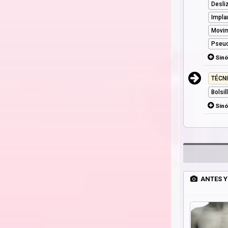
Desli
Impla
Movim
Pseud
Sin
TÉCN
Bolsi
Sin
ANTES Y