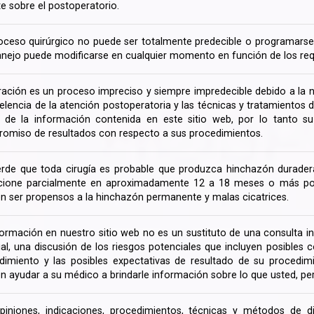
te sobre el postoperatorio.
oceso quirúrgico no puede ser totalmente predecible o programarse 
nejo puede modificarse en cualquier momento en función de los req
ración es un proceso impreciso y siempre impredecible debido a la na
celencia de la atención postoperatoria y las técnicas y tratamientos 
ir de la información contenida en este sitio web, por lo tanto 
omiso de resultados con respecto a sus procedimientos.
rde que toda cirugía es probable que produzca hinchazón duradera
cione parcialmente en aproximadamente 12 a 18 meses o más porq
n ser propensos a la hinchazón permanente y malas cicatrices.
formación en nuestro sitio web no es un sustituto de una consulta in
rial, una discusión de los riesgos potenciales que incluyen posible
dimiento y las posibles expectativas de resultado de su procedi
n ayudar a su médico a brindarle información sobre lo que usted, pe
piniones, indicaciones, procedimientos, técnicas y métodos de d