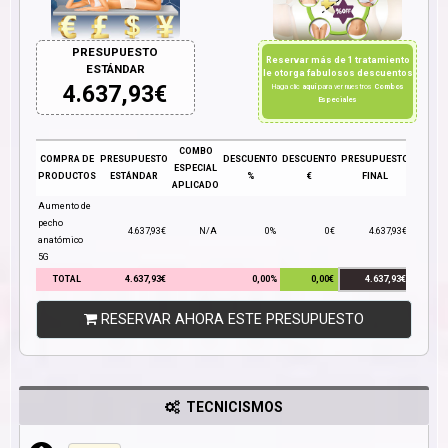
PRESUPUESTO
Reservar más de 1 tratamiento
ESTÁNDAR
le otorga fabulosos descuentos
4.637,93
€
Haga clic
aquí
para ver nuestros
Combos
Especiales
COMBO
COMPRA DE
PRESUPUESTO
DESCUENTO
DESCUENTO
PRESUPUESTO
ESPECIAL
PRODUCTOS
ESTÁNDAR
%
€
FINAL
APLICADO
Aumento de
pecho
4.637,93€
N/A
0%
0€
4.637,93€
anatómico
5G
TOTAL
4.637,93€
0,00%
0,00€
4.637,93€
RESERVAR AHORA ESTE PRESUPUESTO
TECNICISMOS