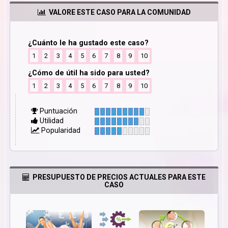
VALORE ESTE CASO PARA LA COMUNIDAD
¿Cuánto le ha gustado este caso?
1
2
3
4
5
6
7
8
9
10
¿Cómo de útil ha sido para usted?
1
2
3
4
5
6
7
8
9
10
Puntuación
Utilidad
Popularidad
PRESUPUESTO DE PRECIOS ACTUALES PARA ESTE
CASO