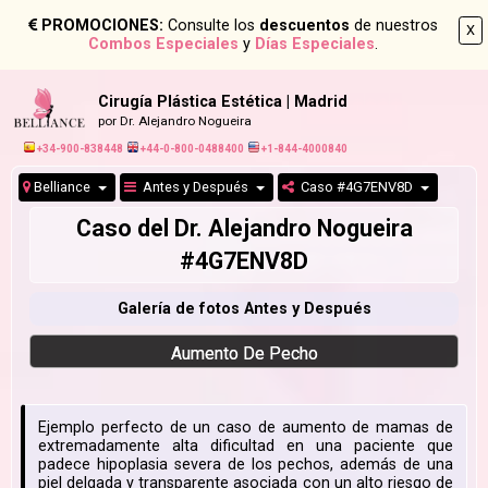
PROMOCIONES:
Consulte los
descuentos
de nuestros
X
Combos Especiales
y
Días Especiales
.
Cirugía Plástica Estética | Madrid
por Dr. Alejandro Nogueira
+34-900-838448
+44-0-800-0488400
+1-844-4000840
Belliance
Antes y Después
Caso #4G7ENV8D
Caso del Dr. Alejandro Nogueira
#4G7ENV8D
Galería de fotos Antes y Después
Aumento De Pecho
Ejemplo perfecto de un caso de aumento de mamas de
extremadamente alta dificultad en una paciente que
padece hipoplasia severa de los pechos, además de una
piel delgada y transparente asociada con un alto riesgo de