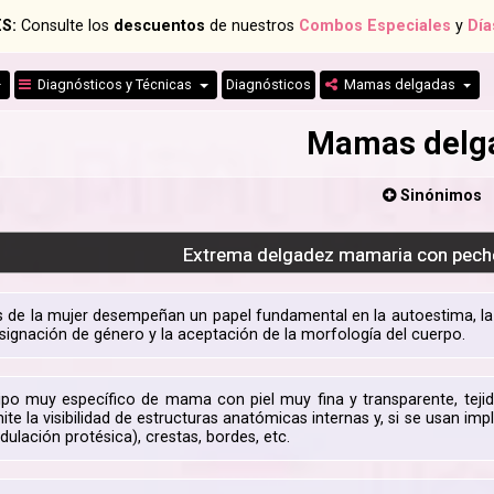
S:
Consulte los
descuentos
de nuestros
Combos Especiales
y
Día
Diagnósticos y Técnicas
Diagnósticos
Mamas delgadas
Mamas delg
Sinónimos
Extrema delgadez mamaria con pecho
de la mujer desempeñan un papel fundamental en la autoestima, la pe
asignación de género y la aceptación de la morfología del cuerpo.
tipo muy específico de mama con piel muy fina y transparente, tej
ite la visibilidad de estructuras anatómicas internas y, si se usan i
ndulación protésica), crestas, bordes, etc.