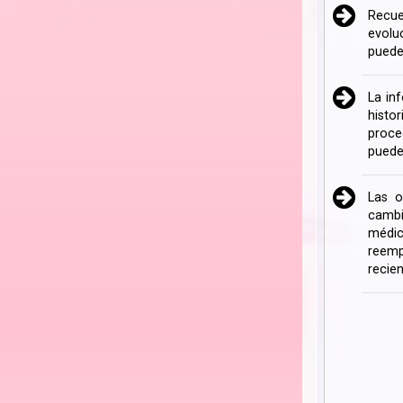
Recue
evolu
puede
La in
histo
proce
puede
Las o
cambi
médic
reemp
recien