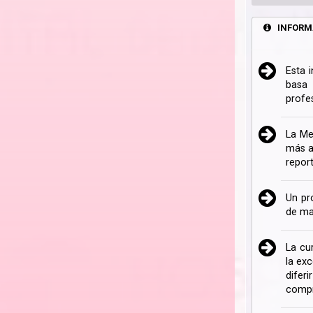
INFORM
Esta 
basa 
profe
La Me
más a
repor
Un pr
de ma
La cu
la ex
difer
compr