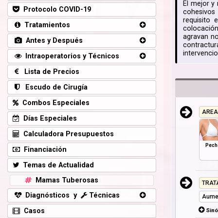
El mejor y
Protocolo COVID-19
cohesivos 
requisito
Tratamientos
colocación
agravan no
Antes y Después
contractur
intervenci
Intraoperatorios y Técnicos
Lista de Precios
Escudo de Cirugía
Combos Especiales
AREA
Días Especiales
Calculadora Presupuestos
Pech
Financiación
Temas de Actualidad
Mamas Tuberosas
TRAT
Diagnósticos y
Técnicas
Aume
Sin
Casos