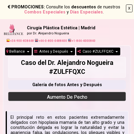
PROMOCIONES:
Consulte los
descuentos
de nuestros
X
Combos Especiales
y
Días Especiales
.
Cirugía Plástica Estética | Madrid
por Dr. Alejandro Nogueira
+34-900-838448
+44-0-800-0488400
+1-844-4000840
Belliance
Antes y Después
Caso #ZULFFQXC
Caso del Dr. Alejandro Nogueira
#ZULFFQXC
Galería de fotos Antes y Después
Aumento De Pecho
El principal reto en estos pacientes extremadamente
delgados con hipoplasia mamaria de tan alto grado y una
constitución delgada es lograr la naturalidad y evitar la
apariencia falsa, las ondulaciones, los pliegues visibles y