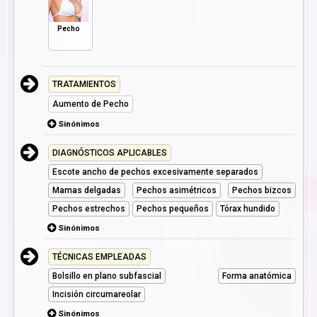
Pecho
TRATAMIENTOS
Aumento de Pecho
Sinónimos
DIAGNÓSTICOS APLICABLES
Escote ancho de pechos excesivamente separados
Mamas delgadas
Pechos asimétricos
Pechos bizcos
Pechos estrechos
Pechos pequeños
Tórax hundido
Sinónimos
TÉCNICAS EMPLEADAS
Bolsillo en plano subfascial
Forma anatómica
Incisión circumareolar
Sinónimos