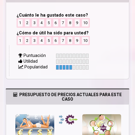
¿Cuánto le ha gustado este caso?
1
2
3
4
5
6
7
8
9
10
¿Cómo de útil ha sido para usted?
1
2
3
4
5
6
7
8
9
10
Puntuación
Utilidad
Popularidad
PRESUPUESTO DE PRECIOS ACTUALES PARA ESTE
CASO