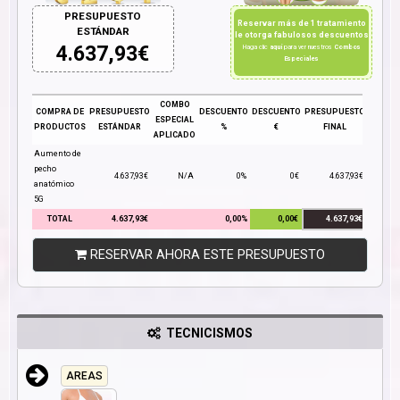
PRESUPUESTO
Reservar más de 1 tratamiento
ESTÁNDAR
le otorga fabulosos descuentos
4.637,93
€
Haga clic
aquí
para ver nuestros
Combos
Especiales
COMBO
COMPRA DE
PRESUPUESTO
DESCUENTO
DESCUENTO
PRESUPUESTO
ESPECIAL
PRODUCTOS
ESTÁNDAR
%
€
FINAL
APLICADO
Aumento de
pecho
4.637,93€
N/A
0%
0€
4.637,93€
anatómico
5G
TOTAL
4.637,93€
0,00%
0,00€
4.637,93€
RESERVAR AHORA ESTE PRESUPUESTO
TECNICISMOS
AREAS