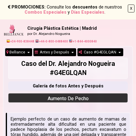
PROMOCIONES:
Consulte los
descuentos
de nuestros
X
Combos Especiales
y
Días Especiales
.
Cirugía Plástica Estética | Madrid
por Dr. Alejandro Nogueira
+34-900-838448
+44-0-800-0488400
+1-844-4000840
Belliance
Antes y Después
Caso #G4EGLQAN
Caso del Dr. Alejandro Nogueira
#G4EGLQAN
Galería de fotos Antes y Después
Aumento De Pecho
Ejemplo perfecto de un caso de aumento de mamas de
extremadamente alta dificultad en una paciente que
padece hipoplasia de los pechos, pectum excavatum o
tórax hundido, además de una piel delgada y transparente