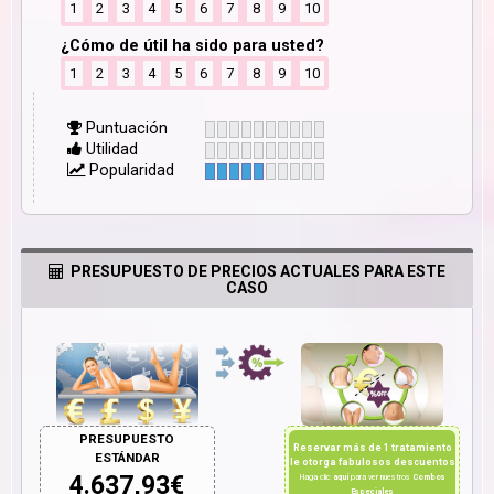
1
2
3
4
5
6
7
8
9
10
¿Cómo de útil ha sido para usted?
1
2
3
4
5
6
7
8
9
10
Puntuación
Utilidad
Popularidad
PRESUPUESTO DE PRECIOS ACTUALES PARA ESTE
CASO
PRESUPUESTO
Reservar más de 1 tratamiento
ESTÁNDAR
le otorga fabulosos descuentos
4.637,93
€
Haga clic
aquí
para ver nuestros
Combos
Especiales