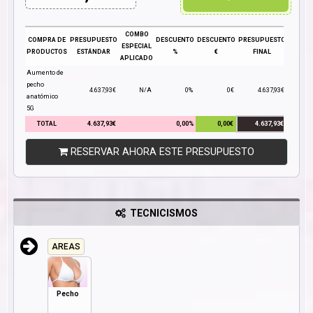
COMBO
COMPRA DE
PRESUPUESTO
DESCUENTO
DESCUENTO
PRESUPUESTO
ESPECIAL
PRODUCTOS
ESTÁNDAR
%
€
FINAL
APLICADO
Aumento de
pecho
4.637,93€
N/A
0%
0€
4.637,93€
anatómico
5G
TOTAL
4.637,93€
0,00%
0,00€
4.637,93€
RESERVAR AHORA ESTE PRESUPUESTO
TECNICISMOS
AREAS
Pecho