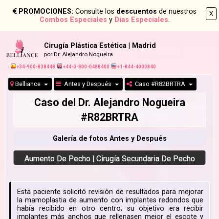
PROMOCIONES:
Consulte los
descuentos
de nuestros
X
Combos Especiales
y
Días Especiales
.
Cirugía Plástica Estética | Madrid
por Dr. Alejandro Nogueira
+34-900-838448
+44-0-800-0488400
+1-844-4000840
Belliance
Antes y Después
Caso #R82BRTRA
Caso del Dr. Alejandro Nogueira
#R82BRTRA
Galería de fotos Antes y Después
Aumento De Pecho | Cirugía Secundaria De Pecho
Esta paciente solicitó revisión de resultados para mejorar
la mamoplastia de aumento con implantes redondos que
había recibido en otro centro; su objetivo era recibir
implantes más anchos que rellenasen mejor el escote y