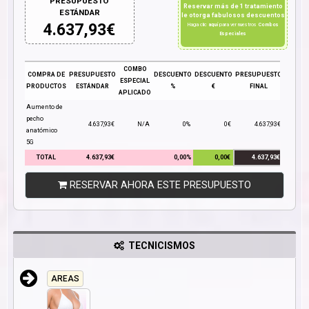
PRESUPUESTO
Reservar más de 1 tratamiento
ESTÁNDAR
le otorga fabulosos descuentos
4.637,93
€
Haga clic
aquí
para ver nuestros
Combos
Especiales
COMBO
COMPRA DE
PRESUPUESTO
DESCUENTO
DESCUENTO
PRESUPUESTO
ESPECIAL
PRODUCTOS
ESTÁNDAR
%
€
FINAL
APLICADO
Aumento de
pecho
4.637,93€
N/A
0%
0€
4.637,93€
anatómico
5G
TOTAL
4.637,93€
0,00%
0,00€
4.637,93€
RESERVAR AHORA ESTE PRESUPUESTO
TECNICISMOS
AREAS