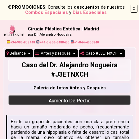
PROMOCIONES:
Consulte los
descuentos
de nuestros
X
Combos Especiales
y
Días Especiales
.
Cirugía Plástica Estética | Madrid
por Dr. Alejandro Nogueira
+34-900-838448
+44-0-800-0488400
+1-844-4000840
Belliance
Antes y Después
Caso #J3ETNXCH
Caso del Dr. Alejandro Nogueira
#J3ETNXCH
Galería de fotos Antes y Después
Aumento De Pecho
Existe un grupo de pacientes con una clara preferencia
hacia un tamaño moderado de pecho, frecuentemente
partiendo de una hipoplasia o falta de desarrollo casi total
de la mama, cuyo objetivo es obtener un tamaño