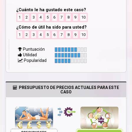
¿Cuánto le ha gustado este caso?
1
2
3
4
5
6
7
8
9
10
¿Cómo de útil ha sido para usted?
1
2
3
4
5
6
7
8
9
10
Puntuación
Utilidad
Popularidad
PRESUPUESTO DE PRECIOS ACTUALES PARA ESTE
CASO