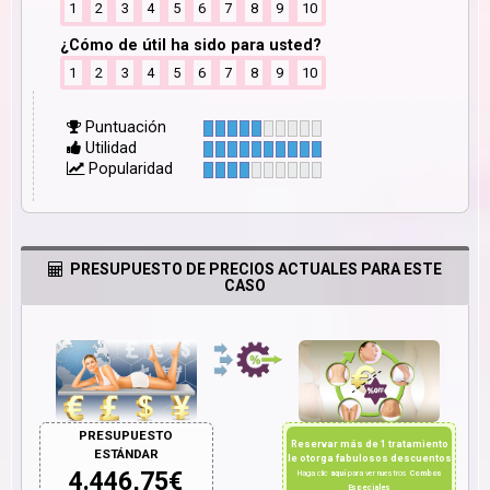
1
2
3
4
5
6
7
8
9
10
¿Cómo de útil ha sido para usted?
1
2
3
4
5
6
7
8
9
10
Puntuación
Utilidad
Popularidad
PRESUPUESTO DE PRECIOS ACTUALES PARA ESTE
CASO
PRESUPUESTO
Reservar más de 1 tratamiento
ESTÁNDAR
le otorga fabulosos descuentos
4.446,75
€
Haga clic
aquí
para ver nuestros
Combos
Especiales