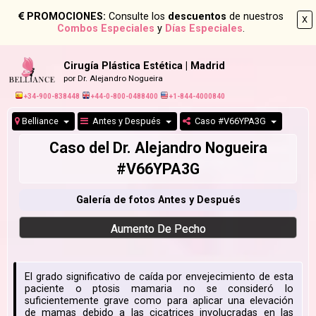
PROMOCIONES:
Consulte los
descuentos
de nuestros
X
Combos Especiales
y
Días Especiales
.
Cirugía Plástica Estética | Madrid
por Dr. Alejandro Nogueira
+34-900-838448
+44-0-800-0488400
+1-844-4000840
Belliance
Antes y Después
Caso #V66YPA3G
Caso del Dr. Alejandro Nogueira
#V66YPA3G
Galería de fotos Antes y Después
Aumento De Pecho
El grado significativo de caída por envejecimiento de esta
paciente o ptosis mamaria no se consideró lo
suficientemente grave como para aplicar una elevación
de mamas debido a las cicatrices involucradas en las