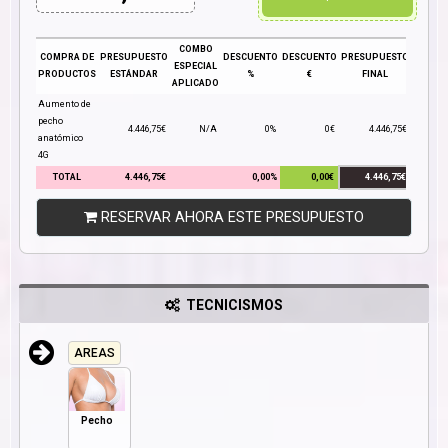
COMBO
COMPRA DE
PRESUPUESTO
DESCUENTO
DESCUENTO
PRESUPUESTO
ESPECIAL
PRODUCTOS
ESTÁNDAR
%
€
FINAL
APLICADO
Aumento de
pecho
4.446,75€
N/A
0%
0€
4.446,75€
anatómico
4G
TOTAL
4.446,75€
0,00%
0,00€
4.446,75€
RESERVAR AHORA ESTE PRESUPUESTO
TECNICISMOS
AREAS
Pecho