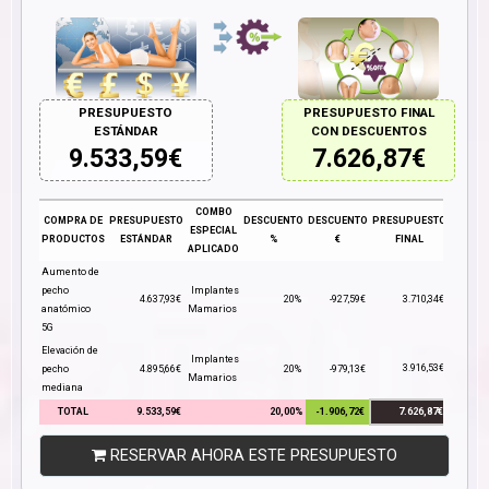
PRESUPUESTO
PRESUPUESTO FINAL
ESTÁNDAR
CON DESCUENTOS
9.533,59
€
7.626,87
€
COMBO
COMPRA DE
PRESUPUESTO
DESCUENTO
DESCUENTO
PRESUPUESTO
ESPECIAL
PRODUCTOS
ESTÁNDAR
%
€
FINAL
APLICADO
Aumento de
pecho
Implantes
4.637,93€
20%
-927,59€
3.710,34€
anatómico
Mamarios
5G
Elevación de
Implantes
3.916,53€
pecho
4.895,66€
20%
-979,13€
Mamarios
mediana
TOTAL
9.533,59€
20,00%
-1.906,72€
7.626,87€
RESERVAR AHORA ESTE PRESUPUESTO