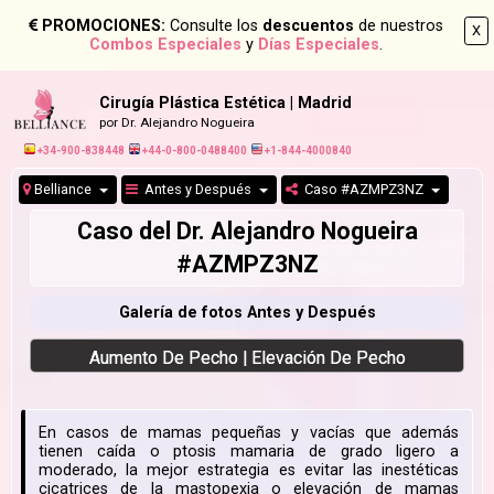
PROMOCIONES:
Consulte los
descuentos
de nuestros
X
Combos Especiales
y
Días Especiales
.
Cirugía Plástica Estética | Madrid
por Dr. Alejandro Nogueira
+34-900-838448
+44-0-800-0488400
+1-844-4000840
Belliance
Antes y Después
Caso #AZMPZ3NZ
Caso del Dr. Alejandro Nogueira
#AZMPZ3NZ
Galería de fotos Antes y Después
Aumento De Pecho | Elevación De Pecho
En casos de mamas pequeñas y vacías que además
tienen caída o ptosis mamaria de grado ligero a
moderado, la mejor estrategia es evitar las inestéticas
cicatrices de la mastopexia o elevación de mamas