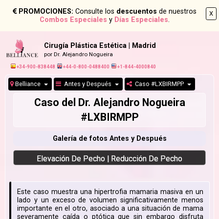
PROMOCIONES:
Consulte los
descuentos
de nuestros
X
Combos Especiales
y
Días Especiales
.
Cirugía Plástica Estética | Madrid
por Dr. Alejandro Nogueira
+34-900-838448
+44-0-800-0488400
+1-844-4000840
Belliance
Antes y Después
Caso #LXBIRMPP
Caso del Dr. Alejandro Nogueira
#LXBIRMPP
Galería de fotos Antes y Después
Elevación De Pecho | Reducción De Pecho
Este caso muestra una hipertrofia mamaria masiva en un
lado y un exceso de volumen significativamente menos
importante en el otro, asociado a una situación de mama
severamente caída o ptótica que sin embargo disfruta