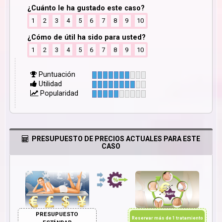
¿Cuánto le ha gustado este caso?
1
2
3
4
5
6
7
8
9
10
¿Cómo de útil ha sido para usted?
1
2
3
4
5
6
7
8
9
10
Puntuación
Utilidad
Popularidad
PRESUPUESTO DE PRECIOS ACTUALES PARA ESTE
CASO
PRESUPUESTO
Reservar más de 1 tratamiento