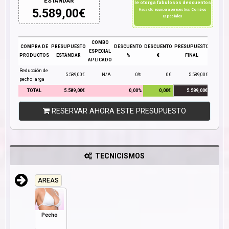
ESTÁNDAR
le otorga fabulosos descuentos
5.589,00
€
Haga clic
aquí
para ver nuestros
Combos
Especiales
COMBO
COMPRA DE
PRESUPUESTO
DESCUENTO
DESCUENTO
PRESUPUESTO
ESPECIAL
PRODUCTOS
ESTÁNDAR
%
€
FINAL
APLICADO
Reducción de
5.589,00€
N/A
0%
0€
5.589,00€
pecho larga
TOTAL
5.589,00€
0,00%
0,00€
5.589,00€
RESERVAR AHORA ESTE PRESUPUESTO
TECNICISMOS
AREAS
Pecho