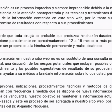
ración es un proceso impreciso y siempre impredecible debido a la na
celencia de la atención postoperatoria y las técnicas y tratamientos 
ir de la información contenida en este sitio web, por lo tanto 
omiso de resultados con respecto a sus procedimientos.
rde que toda cirugía es probable que produzca hinchazón duradera
cione parcialmente en aproximadamente 12 a 18 meses o más porq
n ser propensos a la hinchazón permanente y malas cicatrices.
formación en nuestro sitio web no es un sustituto de una consulta in
rial, una discusión de los riesgos potenciales que incluyen posible
dimiento y las posibles expectativas de resultado de su procedi
n ayudar a su médico a brindarle información sobre lo que usted, pe
piniones, indicaciones, procedimientos, técnicas y métodos de d
an con frecuencia a medida que se dispone de nueva información d
a de vanguardia; nuestro objetivo es mantener la información actua
lazada y esté en proceso de ser agregada a nuestro sitio web, po
tes del Dr. Alejandro Nogueira.