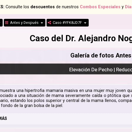
S:
Consulte los
descuentos
de nuestros
Combos Especiales
y
Día
Antes y Después
Caso #YFK8JD7F
Caso del Dr. Alejandro N
Galería de fotos Ante
Elevación De Pecho | Reduc
muestra una hipertrofia mamaria masiva en una mujer muy joven 
ciado a una situación de mama severamente caída o ptótica que s
ario, estando los polos superior y central de la mama llenos, comp
 fondo de la gran bolsa de la piel.
MÁS