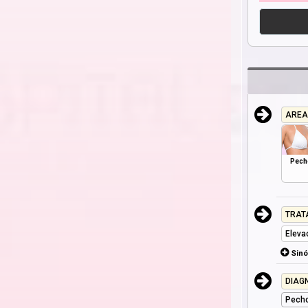
AREA
Pech
TRAT
Eleva
Sin
DIAG
Pecho