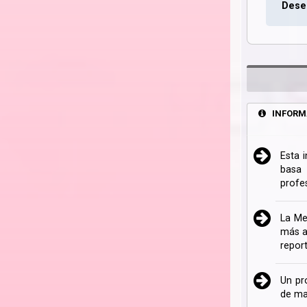
Deseo
INFORM
Esta 
basa 
profe
La Me
más a
repor
Un pr
de ma