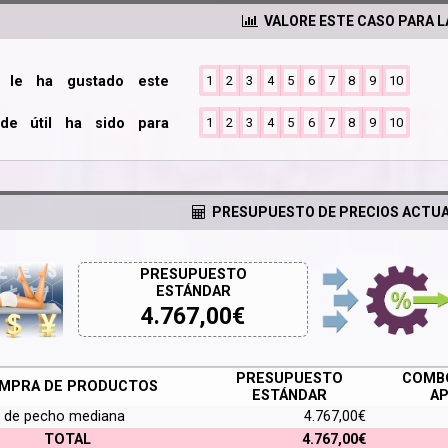
VALORE ESTE CASO PARA 
o le ha gustado este
1
2
3
4
5
6
7
8
9
10
de útil ha sido para
1
2
3
4
5
6
7
8
9
10
PRESUPUESTO DE PRECIOS ACTUA
PRESUPUESTO
ESTÁNDAR
4.767,00
€
PRESUPUESTO
COMBO
MPRA DE PRODUCTOS
ESTÁNDAR
AP
 de pecho mediana
4.767,00€
TOTAL
4.767,00€