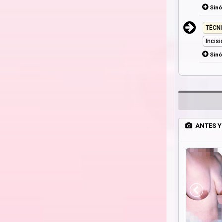
Sin
TÉCN
Incis
Sin
ANTES Y