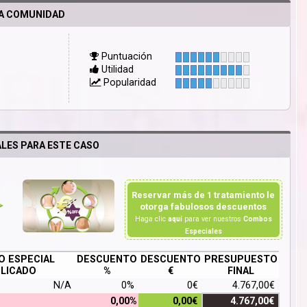
LA COMUNIDAD
Puntuación
Utilidad
Popularidad
LES PARA ESTE CASO
Reservar más de 1 tratamiento le
otorga fabulosos descuentos
Haga clic
aquí
para ver nuestros
Combos
Especiales
 ESPECIAL
DESCUENTO
DESCUENTO
PRESUPUESTO
LICADO
%
€
FINAL
N/A
0%
0€
4.767,00€
0,00%
0,00€
4.767,00€