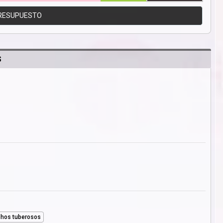
RESUPUESTO
S
hos tuberosos