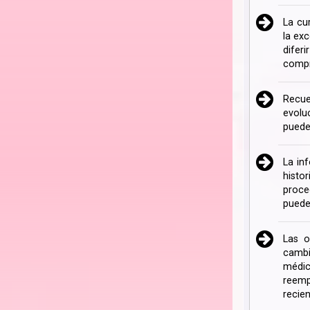
La cu
la ex
difer
compr
Recue
evolu
puede
La in
histo
proce
puede
Las o
cambi
médic
reemp
recien