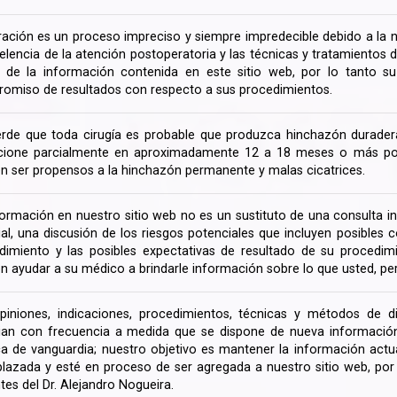
ración es un proceso impreciso y siempre impredecible debido a la na
celencia de la atención postoperatoria y las técnicas y tratamientos 
ir de la información contenida en este sitio web, por lo tanto 
omiso de resultados con respecto a sus procedimientos.
rde que toda cirugía es probable que produzca hinchazón duradera
cione parcialmente en aproximadamente 12 a 18 meses o más porq
n ser propensos a la hinchazón permanente y malas cicatrices.
formación en nuestro sitio web no es un sustituto de una consulta in
rial, una discusión de los riesgos potenciales que incluyen posible
dimiento y las posibles expectativas de resultado de su procedi
n ayudar a su médico a brindarle información sobre lo que usted, pe
piniones, indicaciones, procedimientos, técnicas y métodos de d
an con frecuencia a medida que se dispone de nueva información d
a de vanguardia; nuestro objetivo es mantener la información actua
lazada y esté en proceso de ser agregada a nuestro sitio web, po
tes del Dr. Alejandro Nogueira.