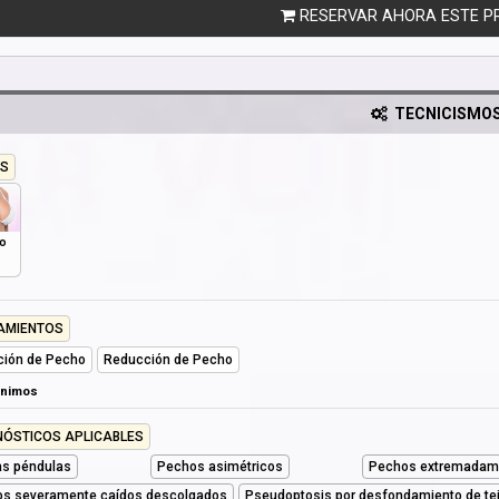
RESERVAR AHORA ESTE P
TECNICISMO
S
o
AMIENTOS
ción de Pecho
Reducción de Pecho
ónimos
NÓSTICOS APLICABLES
s péndulas
Pechos asimétricos
Pechos extremadame
s severamente caídos descolgados
Pseudoptosis por desfondamiento de te