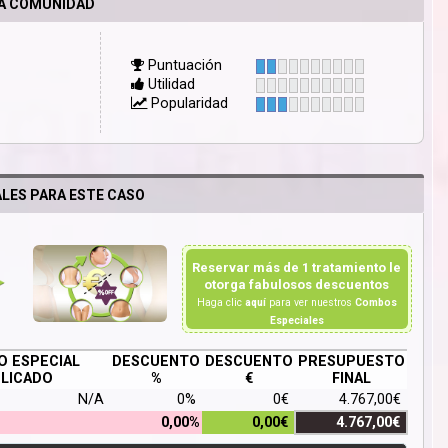
LA COMUNIDAD
Puntuación
Utilidad
Popularidad
LES PARA ESTE CASO
Reservar más de 1 tratamiento le
otorga fabulosos descuentos
Haga clic
aquí
para ver nuestros
Combos
Especiales
 ESPECIAL
DESCUENTO
DESCUENTO
PRESUPUESTO
LICADO
%
€
FINAL
N/A
0%
0€
4.767,00€
0,00%
0,00€
4.767,00€