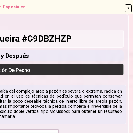
s Especiales
.
X
ogueira #C9DBZHZP
s y Después
ción De Pecho
caída del complejo areola pezón es severa o extrema, radica en
dad en el uso de técnicas de pedículo que permitan conservar
evitar la poco deseable técnica de injerto libre de areola pezón,
más importante provoca la pérdida completa e irreversible de la
pedículo doble vertical tipo McKissock para obtener un resultado
mamaria.