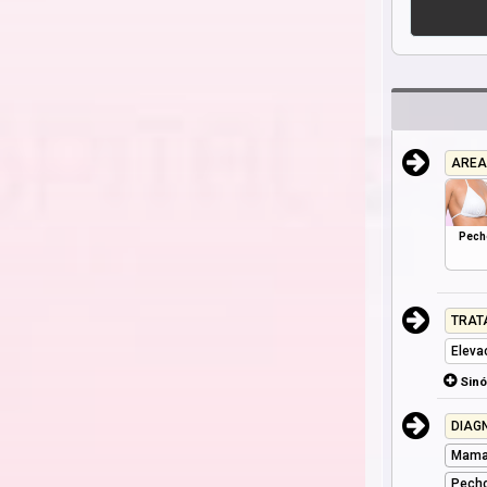
AREA
Pech
TRAT
Eleva
Sin
DIAG
Mama
Pecho