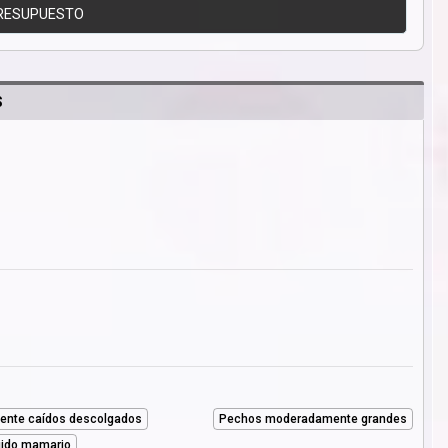
RESUPUESTO
S
nte caídos descolgados
Pechos moderadamente grandes
jido mamario