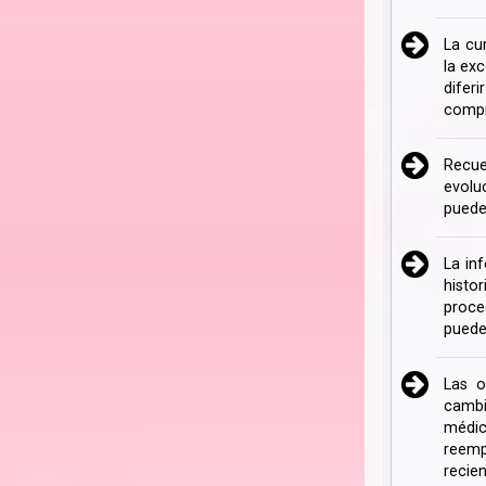
La cu
la ex
difer
compr
Recue
evolu
puede
La in
histo
proce
puede
Las o
cambi
médic
reemp
recien