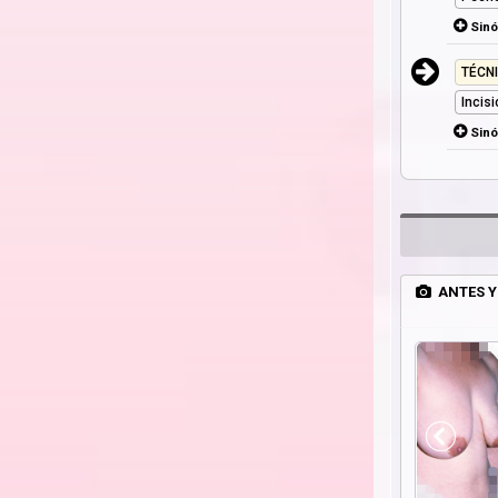
Sin
TÉCN
Incis
Sin
ANTES Y