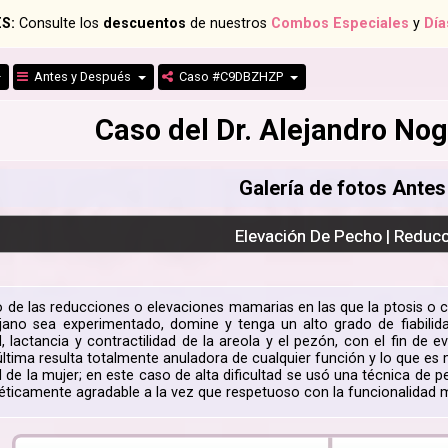
S:
Consulte los
descuentos
de nuestros
Combos Especiales
y
Día
Antes y Después
Caso #C9DBZHZP
Caso del Dr. Alejandro N
Galería de fotos Ante
Elevación De Pecho | Reduc
to de las reducciones o elevaciones mamarias en las que la ptosis o 
ujano sea experimentado, domine y tenga un alto grado de fiabili
d, lactancia y contractilidad de la areola y el pezón, con el fin de 
última resulta totalmente anuladora de cualquier función y lo que es 
d de la mujer; en este caso de alta dificultad se usó una técnica de 
stéticamente agradable a la vez que respetuoso con la funcionalidad 