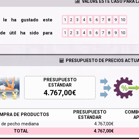
VALORE ESTE CASO PARA 
o le ha gustado este
1
2
3
4
5
6
7
8
9
10
de útil ha sido para
1
2
3
4
5
6
7
8
9
10
PRESUPUESTO DE PRECIOS ACTUA
PRESUPUESTO
ESTÁNDAR
4.767,00
€
PRESUPUESTO
COMBO
MPRA DE PRODUCTOS
ESTÁNDAR
AP
 de pecho mediana
4.767,00€
TOTAL
4.767,00€