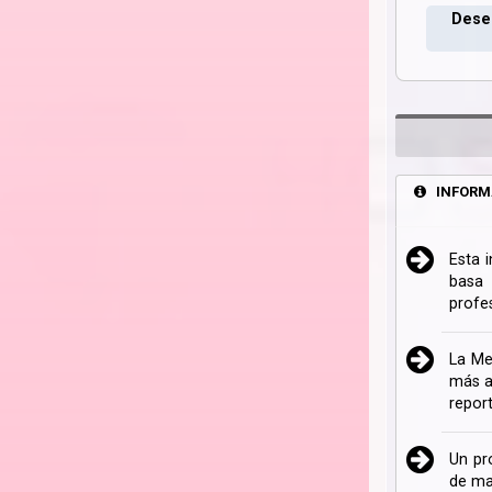
Deseo
INFORM
Esta 
basa 
profe
La Me
más a
repor
Un pr
de ma