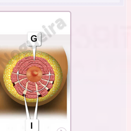
osa o tubular: tejido glandular (G),
ado en múltiples rodajas en su polo
uada.