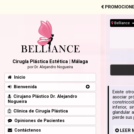
PROMOCIONE
Belliance
Cirugía Plástica Estética | Málaga
por Dr. Alejandro Nogueira
Inicio
Bienvenida
Existe otr
Cirujano Plástico Dr. Alejandro
asociar pr
Nogueira
constricci
inferior, 
Clínica de Cirugía Plástica
glandular 
pierde sus 
Opiniones de Pacientes
Contáctenos
LEER