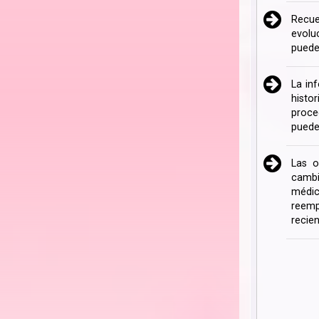
Recue
evolu
puede
La in
histo
proce
puede
Las o
cambi
médic
reemp
recien