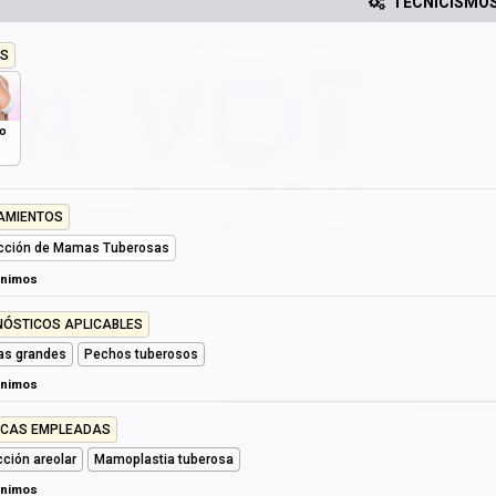
TECNICISMO
S
o
AMIENTOS
cción de Mamas Tuberosas
ónimos
NÓSTICOS APLICABLES
as grandes
Pechos tuberosos
ónimos
ICAS EMPLEADAS
ción areolar
Mamoplastia tuberosa
ónimos