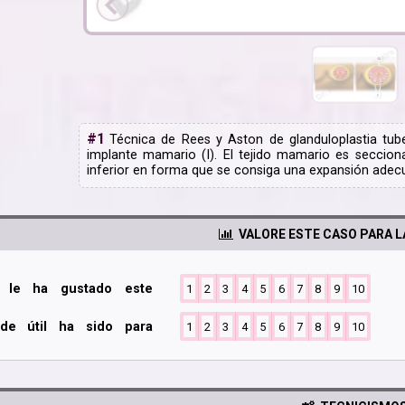
#1
Técnica de Rees y Aston de glanduloplastia tuber
implante mamario (I). El tejido mamario es seccion
inferior en forma que se consiga una expansión adec
VALORE ESTE CASO PARA 
o le ha gustado este
1
2
3
4
5
6
7
8
9
10
de útil ha sido para
1
2
3
4
5
6
7
8
9
10