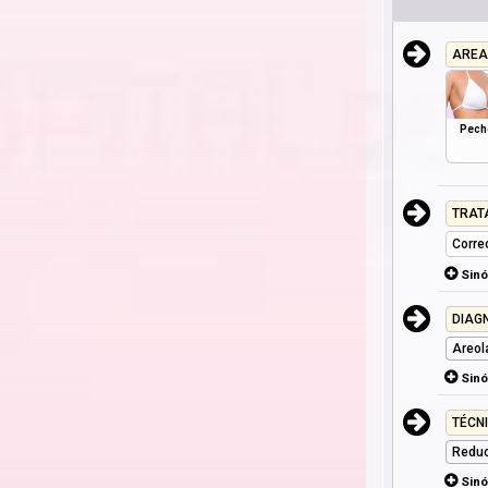
AREA
Pech
TRAT
Corre
Sin
DIAG
Areol
Sin
TÉCN
Reduc
Sin