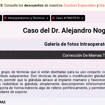
S:
Consulte los
descuentos
de nuestros
Combos Especiales
y
Día
Intraoperatorios y Técnicos
Caso #799GTR7U
Caso del Dr. Alejandro N
Galería de fotos Intraoperat
Corrección De Mamas 
o grupo de técnicas que sí están diseñadas para su uso conjunto 
ótesis subyacentes. Son técnicas de plastia o modificación glandu
ón, permitir que la glándula abrace al implante mamario y favorece
sin redistribuir la glándula; simplemente descomprimen inferiormen
aporta de forma indirecta algo de relleno periféricamente, y permite
pilares de soporte.
MÁS