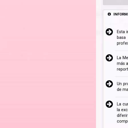
INFORM
Esta 
basa 
profe
La Me
más a
repor
Un pr
de ma
La cu
la ex
difer
compr