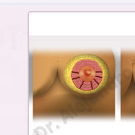
#1
Técnica de Rees y Aston de glanduloplastia tuber
implante mamario (I). El tejido mamario es seccion
inferior en forma que se consiga una expansión adec