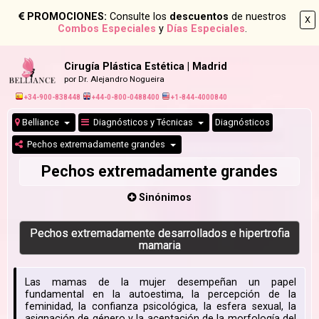
PROMOCIONES:
Consulte los
descuentos
de nuestros
X
Combos Especiales
y
Días Especiales
.
Cirugía Plástica Estética | Madrid
por Dr. Alejandro Nogueira
+34-900-838448
+44-0-800-0488400
+1-844-4000840
Belliance
Diagnósticos y Técnicas
Diagnósticos
Pechos extremadamente grandes
Pechos extremadamente grandes
Sinónimos
Pechos extremadamente desarrollados e hipertrofia
mamaria
Las mamas de la mujer desempeñan un papel
fundamental en la autoestima, la percepción de la
feminidad, la confianza psicológica, la esfera sexual, la
asignación de género y la aceptación de la morfología del