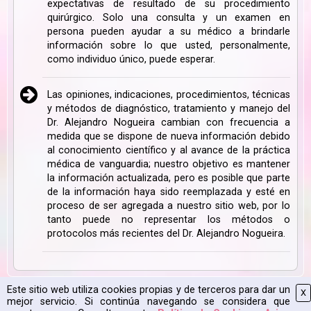
expectativas de resultado de su procedimiento
quirúrgico. Solo una consulta y un examen en
persona pueden ayudar a su médico a brindarle
información sobre lo que usted, personalmente,
como individuo único, puede esperar.
Las opiniones, indicaciones, procedimientos, técnicas
y métodos de diagnóstico, tratamiento y manejo del
Dr. Alejandro Nogueira cambian con frecuencia a
medida que se dispone de nueva información debido
al conocimiento científico y al avance de la práctica
médica de vanguardia; nuestro objetivo es mantener
la información actualizada, pero es posible que parte
de la información haya sido reemplazada y esté en
proceso de ser agregada a nuestro sitio web, por lo
tanto puede no representar los métodos o
protocolos más recientes del Dr. Alejandro Nogueira.
Este sitio web utiliza cookies propias y de terceros para dar un
X
Mapa Web
|
Aviso Legal
|
Política de Cookies
|
2026 CPyESAP
mejor servicio. Si continúa navegando se considera que