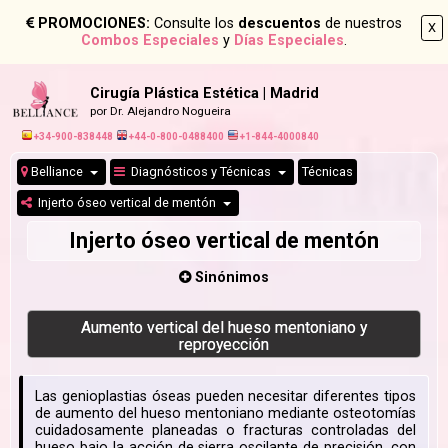
PROMOCIONES:
Consulte los
descuentos
de nuestros
X
Combos Especiales
y
Días Especiales
.
Cirugía Plástica Estética | Madrid
por Dr. Alejandro Nogueira
+34-900-838448
+44-0-800-0488400
+1-844-4000840
Belliance
Diagnósticos y Técnicas
Técnicas
Injerto óseo vertical de mentón
Injerto óseo vertical de mentón
Sinónimos
Aumento vertical del hueso mentoniano y
reproyección
Las genioplastias óseas pueden necesitar diferentes tipos
de aumento del hueso mentoniano mediante osteotomías
cuidadosamente planeadas o fracturas controladas del
hueso bajo la acción de sierra oscilante de precisión, con