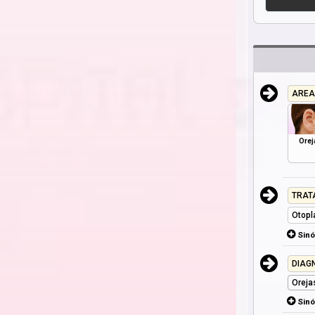
AREA
Orej
TRAT
Otopl
Sin
DIAG
Oreja
Sin