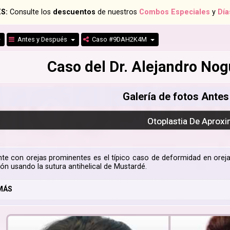
S:
Consulte los
descuentos
de nuestros
Combos Especiales
y
Día
Antes y Después
Caso #9DAH2K4M
Caso del Dr. Alejandro N
Galería de fotos Ante
Otoplastia De Aprox
nte con orejas prominentes es el típico caso de deformidad en oreja
ón usando la sutura antihelical de Mustardé.
MÁS