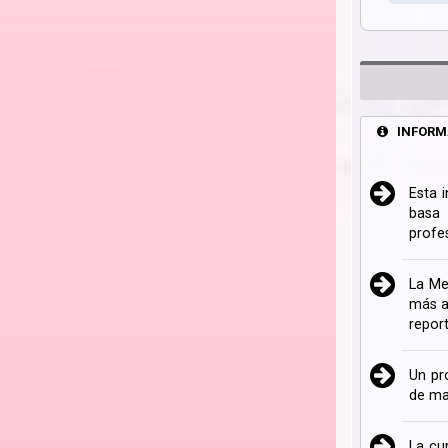
INFORM
Esta 
basa 
profe
La Me
más a
repor
Un pr
de ma
La cu