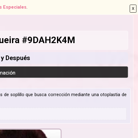
s Especiales
.
X
ogueira #9DAH2K4M
s y Después
imación
s de soplillo que busca corrección mediante una otoplastia de