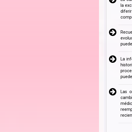
la ex
difer
compr
Recue
evolu
puede
La in
histo
proce
puede
Las o
cambi
médic
reemp
recien