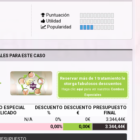
Puntuación
Utilidad
Popularidad
LES PARA ESTE CASO
Reservar más de 1 tratamiento le
otorga fabulosos descuentos
Haga clic
aquí
para ver nuestros
Combos
Especiales
 ESPECIAL
DESCUENTO
DESCUENTO
PRESUPUESTO
LICADO
%
€
FINAL
N/A
0%
0€
3.344,44€
0,00%
0,00€
3.344,44€
RESUPUESTO