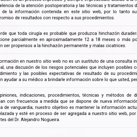
celencia de la atención postoperatoria y las técnicas y tratamientos 
ir de la información contenida en este sitio web, por lo tanto 
omiso de resultados con respecto a sus procedimientos.
rde que toda cirugía es probable que produzca hinchazón duradera
cione parcialmente en aproximadamente 12 a 18 meses o más porq
n ser propensos a la hinchazón permanente y malas cicatrices.
formación en nuestro sitio web no es un sustituto de una consulta in
rial, una discusión de los riesgos potenciales que incluyen posible
dimiento y las posibles expectativas de resultado de su procedi
n ayudar a su médico a brindarle información sobre lo que usted, pe
piniones, indicaciones, procedimientos, técnicas y métodos de d
an con frecuencia a medida que se dispone de nueva información d
a de vanguardia; nuestro objetivo es mantener la información actua
lazada y esté en proceso de ser agregada a nuestro sitio web, po
tes del Dr. Alejandro Nogueira.