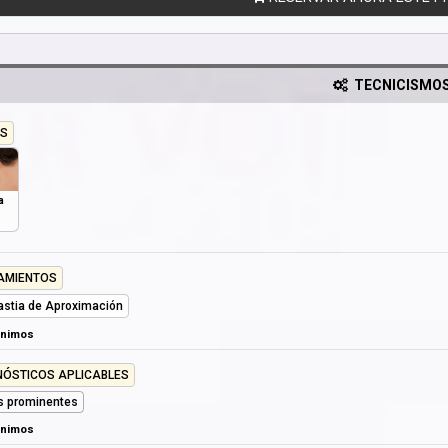
TECNICISMO
S
a
AMIENTOS
astia de Aproximación
ónimos
NÓSTICOS APLICABLES
s prominentes
ónimos