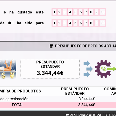
o le ha gustado este
1
2
3
4
5
6
7
8
9
10
de útil ha sido para
1
2
3
4
5
6
7
8
9
10
PRESUPUESTO DE PRECIOS ACTUA
PRESUPUESTO
ESTÁNDAR
3.344,44
€
PRESUPUESTO
COMBO
MPRA DE PRODUCTOS
ESTÁNDAR
AP
a de aproximación
3.344,44€
TOTAL
3.344,44€
RESERVAR AHORA ESTE P