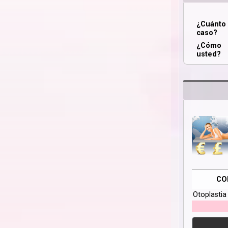
¿Cuánt
caso?
¿Cómo 
usted?
CO
Otoplasti