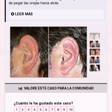
de pegar las orejas hacia atrás.
LEER
MÁS
VALORE ESTE CASO PARA LA COMUNIDAD
¿Cuánto le ha gustado este caso?
1
2
3
4
5
6
7
8
9
10