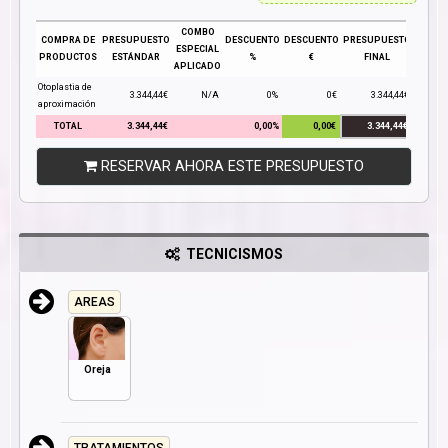
COMBO
COMPRA DE
PRESUPUESTO
DESCUENTO
DESCUENTO
PRESUPUESTO
ESPECIAL
PRODUCTOS
ESTÁNDAR
%
€
FINAL
APLICADO
Otoplastia de
3.344,44€
N/A
0%
0€
3.344,44€
aproximación
TOTAL
3.344,44€
0,00%
0,00€
3.344,44€
RESERVAR AHORA ESTE PRESUPUESTO
TECNICISMOS
AREAS
Oreja