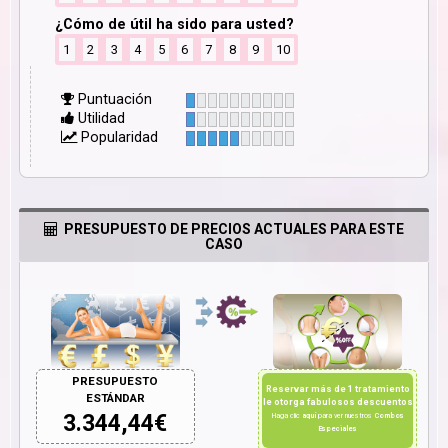
¿Cómo de útil ha sido para usted?
1
2
3
4
5
6
7
8
9
10
Puntuación
Utilidad
Popularidad
PRESUPUESTO DE PRECIOS ACTUALES PARA ESTE
CASO
PRESUPUESTO
Reservar más de 1 tratamiento
ESTÁNDAR
le otorga fabulosos descuentos
3.344,44
€
Haga clic
aquí
para ver nuestros
Combos
Especiales