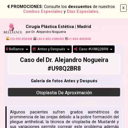
PROMOCIONES:
Consulte los
descuentos
de nuestros
X
Combos Especiales
y
Días Especiales
.
Cirugía Plástica Estética | Madrid
por Dr. Alejandro Nogueira
+34-900-838448
+44-0-800-0488400
+1-844-4000840
Belliance
Antes y Después
Caso #U98Q2BR8
Caso del Dr. Alejandro Nogueira
#U98Q2BR8
Galería de fotos Antes y Después
Otoplastia De Aproximación
Algunos pacientes sufren grados asimétricos de
prominencia de las orejas debido a la pobre formación del
pliegue antihelical; la técnica de otoplastia de Mustardé y
sus variaciones permite corregir este problema además