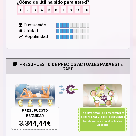
¿Cómo de útil ha sido para usted?
1
2
3
4
5
6
7
8
9
10
Puntuación
Utilidad
Popularidad
PRESUPUESTO DE PRECIOS ACTUALES PARA ESTE
CASO
PRESUPUESTO
Reservar más de 1 tratamiento
ESTÁNDAR
le otorga fabulosos descuentos
3.344,44
€
Haga clic
aquí
para ver nuestros
Combos
Especiales