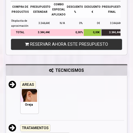
COMBO
COMPRA DE
PRESUPUESTO
DESCUENTO
DESCUENTO
PRESUPUESTO
ESPECIAL
PRODUCTOS
ESTÁNDAR
%
€
FINAL
APLICADO
Otoplastia de
3.344,44€
N/A
0%
0€
3.344,44€
aproximación
TOTAL
3.344,44€
0,00%
0,00€
3.344,44€
RESERVAR AHORA ESTE PRESUPUESTO
TECNICISMOS
AREAS
Oreja
TRATAMIENTOS