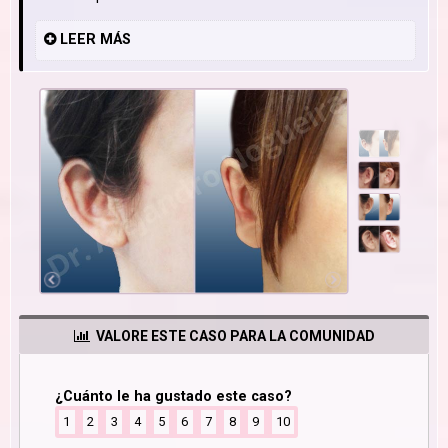
LEER
MÁS
VALORE ESTE CASO PARA LA COMUNIDAD
¿Cuánto le ha gustado este caso?
1
2
3
4
5
6
7
8
9
10