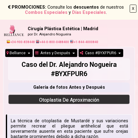
PROMOCIONES:
Consulte los
descuentos
de nuestros
X
Combos Especiales
y
Días Especiales
.
Cirugía Plástica Estética | Madrid
por Dr. Alejandro Nogueira
+34-900-838448
+44-0-800-0488400
+1-844-4000840
Belliance
Antes y Después
Caso #BYXFPUR6
Caso del Dr. Alejandro Nogueira
#BYXFPUR6
Galería de fotos Antes y Después
Otoplastia De Aproximación
La técnica de otoplastia de Mustardé y sus variaciones
permite recrear el pliegue antihelical que está
severamente ausente en esta paciente que sufre orejas
bastante prominentes debido a dicha razón.