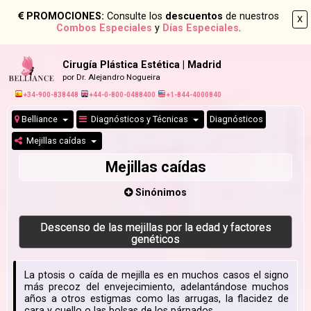
PROMOCIONES:
Consulte los
descuentos
de nuestros
X
Combos Especiales
y
Días Especiales
.
Cirugía Plástica Estética | Madrid
por Dr. Alejandro Nogueira
+34-900-838448
+44-0-800-0488400
+1-844-4000840
Belliance
Diagnósticos y Técnicas
Diagnósticos
Mejillas caídas
Mejillas caídas
Sinónimos
Descenso de las mejillas por la edad y factores
genéticos
La ptosis o caída de mejilla es en muchos casos el signo
más precoz del envejecimiento, adelantándose muchos
años a otros estigmas como las arrugas, la flacidez de
cara y cuello o las bolsas de los párpados.