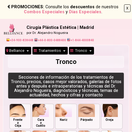
PROMOCIONES:
Consulte los
descuentos
de nuestros
X
Combos Especiales
y
Días Especiales
.
Cirugía Plástica Estética | Madrid
por Dr. Alejandro Nogueira
+34-900-838448
+44-0-800-0488400
+1-844-4000840
Belliance
Tratamientos
Tronco
Tronco
Secciones de información de los tratamientos de
Tronco, precios, casos mejor valorados, galerías de fotos
antes y después e intraoperatorias y técnicas del Dr.
Alejandro Nogueira, diagnósticos y técnicas, temas de
actualidad, hechos y cifras y contacto
Frente
Cara
Nariz
Párpado
Oreja
y
y
Ceja
Cuello