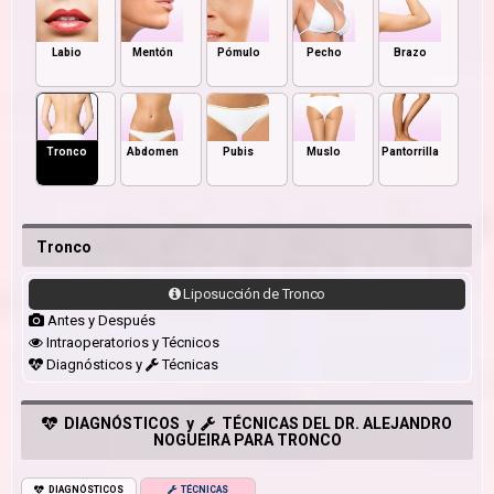
Labio
Mentón
Pómulo
Pecho
Brazo
Tronco
Abdomen
Pubis
Muslo
Pantorrilla
Tronco
Liposucción de Tronco
Antes y Después
Intraoperatorios y Técnicos
Diagnósticos y
Técnicas
DIAGNÓSTICOS y
TÉCNICAS DEL DR. ALEJANDRO
NOGUEIRA PARA TRONCO
DIAGNÓSTICOS
TÉCNICAS