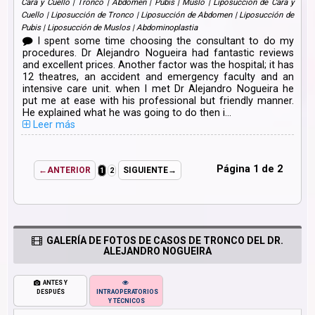
Cara y Cuello | Tronco | Abdomen | Pubis | Muslo | Liposucción de Cara y
Cuello | Liposucción de Tronco | Liposucción de Abdomen | Liposucción de
Pubis | Liposucción de Muslos | Abdominoplastia
I spent some time choosing the consultant to do my
procedures. Dr Alejandro Nogueira had fantastic reviews
and excellent prices. Another factor was the hospital; it has
12 theatres, an accident and emergency faculty and an
intensive care unit. when I met Dr Alejandro Nogueira he
put me at ease with his professional but friendly manner.
He explained what he was going to do then i...
Leer más
Página 1 de 2
←ANTERIOR
SIGUIENTE→
1
2
GALERÍA DE FOTOS DE CASOS DE TRONCO DEL DR.
ALEJANDRO NOGUEIRA
ANTES Y
DESPUÉS
INTRAOPERATORIOS
Y TÉCNICOS