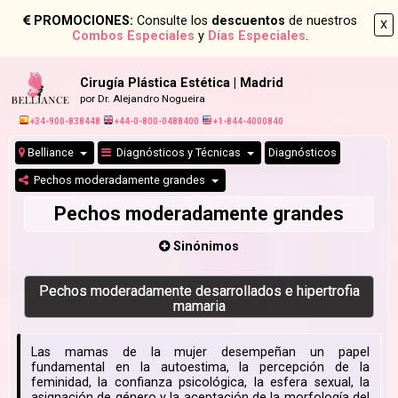
PROMOCIONES:
Consulte los
descuentos
de nuestros
X
Combos Especiales
y
Días Especiales
.
Cirugía Plástica Estética | Madrid
por Dr. Alejandro Nogueira
+34-900-838448
+44-0-800-0488400
+1-844-4000840
Belliance
Diagnósticos y Técnicas
Diagnósticos
Pechos moderadamente grandes
Pechos moderadamente grandes
Sinónimos
Pechos moderadamente desarrollados e hipertrofia
mamaria
Las mamas de la mujer desempeñan un papel
fundamental en la autoestima, la percepción de la
feminidad, la confianza psicológica, la esfera sexual, la
asignación de género y la aceptación de la morfología del