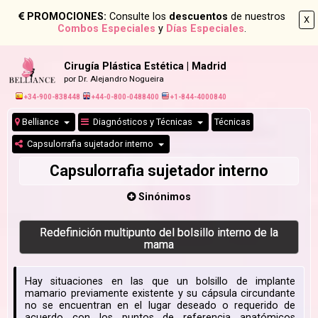
PROMOCIONES:
Consulte los
descuentos
de nuestros
X
Combos Especiales
y
Días Especiales
.
Cirugía Plástica Estética | Madrid
por Dr. Alejandro Nogueira
+34-900-838448
+44-0-800-0488400
+1-844-4000840
Belliance
Diagnósticos y Técnicas
Técnicas
Capsulorrafia sujetador interno
Capsulorrafia sujetador interno
Sinónimos
Redefinición multipunto del bolsillo interno de la
mama
Hay situaciones en las que un bolsillo de implante
mamario previamente existente y su cápsula circundante
no se encuentran en el lugar deseado o requerido de
acuerdo con los puntos de referencia anatómicos