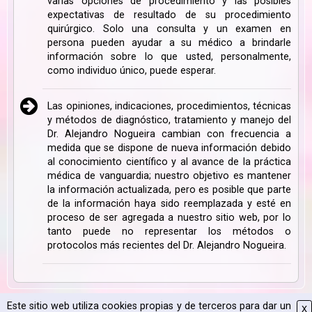
varias opciones de procedimiento y las posibles
expectativas de resultado de su procedimiento
quirúrgico. Solo una consulta y un examen en
persona pueden ayudar a su médico a brindarle
información sobre lo que usted, personalmente,
como individuo único, puede esperar.
Las opiniones, indicaciones, procedimientos, técnicas
y métodos de diagnóstico, tratamiento y manejo del
Dr. Alejandro Nogueira cambian con frecuencia a
medida que se dispone de nueva información debido
al conocimiento científico y al avance de la práctica
médica de vanguardia; nuestro objetivo es mantener
la información actualizada, pero es posible que parte
de la información haya sido reemplazada y esté en
proceso de ser agregada a nuestro sitio web, por lo
tanto puede no representar los métodos o
protocolos más recientes del Dr. Alejandro Nogueira.
Este sitio web utiliza cookies propias y de terceros para dar un
X
Mapa Web
|
Aviso Legal
|
Política de Cookies
|
2026 CPyESAP