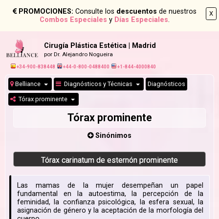
PROMOCIONES:
Consulte los
descuentos
de nuestros
X
Combos Especiales
y
Días Especiales
.
Cirugía Plástica Estética | Madrid
por Dr. Alejandro Nogueira
+34-900-838448
+44-0-800-0488400
+1-844-4000840
Belliance
Diagnósticos y Técnicas
Diagnósticos
Tórax prominente
Tórax prominente
Sinónimos
Tórax carinatum de esternón prominente
Las mamas de la mujer desempeñan un papel
fundamental en la autoestima, la percepción de la
feminidad, la confianza psicológica, la esfera sexual, la
asignación de género y la aceptación de la morfología del
cuerpo.