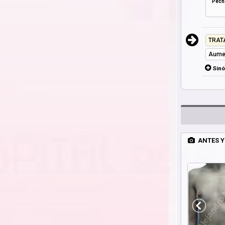
Pech
TRAT
Aume
Sin
ANTES Y