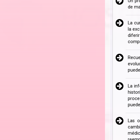
Un pr
de ma
La cu
la ex
difer
compr
Recue
evolu
puede
La in
histo
proce
puede
Las o
cambi
médic
reemp