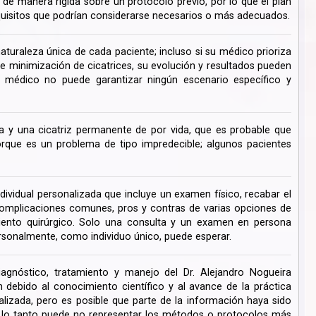
de manera rígida sobre un protocolo previo, por lo que el plan
uisitos que podrían considerarse necesarios o más adecuados.
turaleza única de cada paciente; incluso si su médico prioriza
de minimización de cicatrices, su evolución y resultados pueden
su médico no puede garantizar ningún escenario específico y
 y una cicatriz permanente de por vida, que es probable que
ue es un problema de tipo impredecible; algunos pacientes
dividual personalizada que incluye un examen físico, recabar el
s complicaciones comunes, pros y contras de varias opciones de
miento quirúrgico. Solo una consulta y un examen en persona
rsonalmente, como individuo único, puede esperar.
iagnóstico, tratamiento y manejo del Dr. Alejandro Nogueira
ebido al conocimiento científico y al avance de la práctica
lizada, pero es posible que parte de la información haya sido
r lo tanto puede no representar los métodos o protocolos más