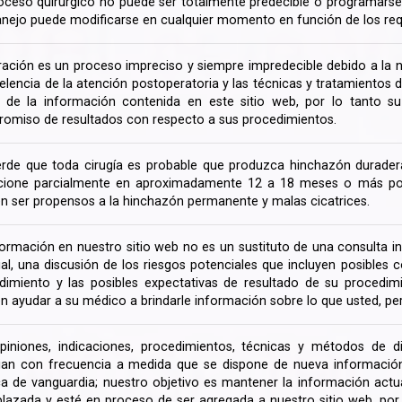
oceso quirúrgico no puede ser totalmente predecible o programarse 
nejo puede modificarse en cualquier momento en función de los req
ración es un proceso impreciso y siempre impredecible debido a la na
celencia de la atención postoperatoria y las técnicas y tratamientos 
ir de la información contenida en este sitio web, por lo tanto 
omiso de resultados con respecto a sus procedimientos.
rde que toda cirugía es probable que produzca hinchazón duradera
cione parcialmente en aproximadamente 12 a 18 meses o más porq
n ser propensos a la hinchazón permanente y malas cicatrices.
formación en nuestro sitio web no es un sustituto de una consulta in
rial, una discusión de los riesgos potenciales que incluyen posible
dimiento y las posibles expectativas de resultado de su procedi
n ayudar a su médico a brindarle información sobre lo que usted, pe
piniones, indicaciones, procedimientos, técnicas y métodos de d
an con frecuencia a medida que se dispone de nueva información d
a de vanguardia; nuestro objetivo es mantener la información actua
lazada y esté en proceso de ser agregada a nuestro sitio web, po