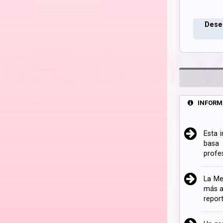
Deseo
INFORM
Esta 
basa 
profe
La Me
más a
repor