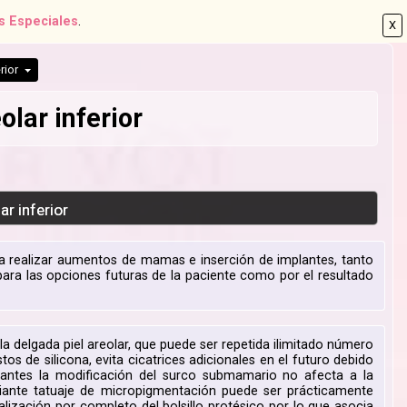
s Especiales
.
X
rior
olar inferior
ar inferior
ara realizar aumentos de mamas e inserción de implantes, tanto
para las opciones futuras de la paciente como por el resultado
 la delgada piel areolar, que puede ser repetida ilimitado número
os de silicona, evita cicatrices adicionales en el futuro debido
antes la modificación del surco submamario no afecta a la
ediante tatuaje de micropigmentación puede ser prácticamente
lización por completo del bolsillo protésico por lo que asocia