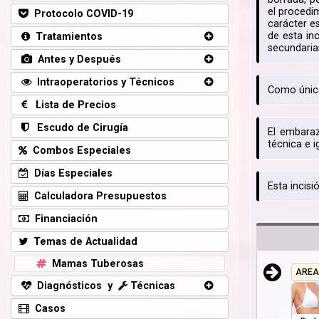
el procedi
Protocolo COVID-19
carácter e
de esta in
Tratamientos
secundarias
Antes y Después
Intraoperatorios y Técnicos
Como única
Lista de Precios
Escudo de Cirugía
El embaraz
técnica e 
Combos Especiales
Días Especiales
Esta incis
Calculadora Presupuestos
Financiación
Temas de Actualidad
Mamas Tuberosas
AREA
Diagnósticos y
Técnicas
Casos