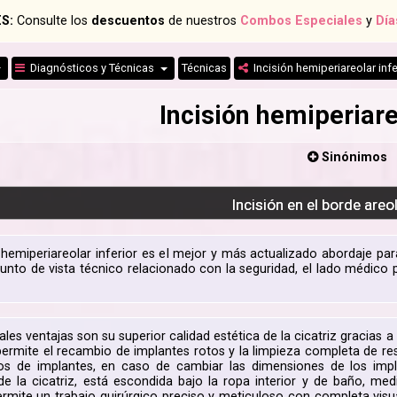
S:
Consulte los
descuentos
de nuestros
Combos Especiales
y
Día
Diagnósticos y Técnicas
Técnicas
Incisión hemiperiareolar infe
Incisión hemiperiare
Sinónimos
Incisión en el borde areol
n hemiperiareolar inferior es el mejor y más actualizado abordaje p
unto de vista técnico relacionado con la seguridad, el lado médico 
ales ventajas son su superior calidad estética de la cicatriz gracias a
ermite el recambio de implantes rotos y la limpieza completa de rest
os de implantes, en caso de cambiar las dimensiones de los impl
de la cicatriz, está escondida bajo la ropa interior y de baño, m
ermite un trabajo quirúrgico preciso y meticuloso con completa visua