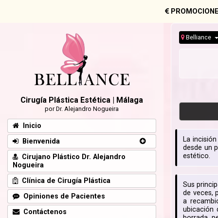
PROMOCIONE
Belliance
Cirugía Plástica Estética | Málaga
por Dr. Alejandro Nogueira
Inicio
La incisió
Bienvenida
desde un p
estético.
Cirujano Plástico Dr. Alejandro
Nogueira
Clínica de Cirugía Plástica
Sus princip
de veces, p
Opiniones de Pacientes
a recambi
ubicación 
Contáctenos
borrada, p