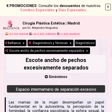
PROMOCIONES:
Consulte los
descuentos
de nuestros
X
Combos Especiales
y
Días Especiales
.
Cirugía Plástica Estética | Madrid
por Dr. Alejandro Nogueira
+34-900-838448
+44-0-800-0488400
+1-844-4000840
Belliance
Diagnósticos y Técnicas
Diagnósticos
Escote ancho de pechos excesivamente separados
Escote ancho de pechos
excesivamente separados
Sinónimos
Espacio intermamario de separación excesivo
Las mamas de la mujer desempeñan un papel
fundamental en la autoestima, la percepción de la
feminidad, la confianza psicológica, la esfera sexual, la